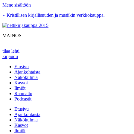
Mene sisältöön
›› Kristillisen kirjallisuuden ja musiikin verkkokauppa.
MAINOS
tilaa lehti
kirjaudu
Etusivu
Ajankohtaista
Näkökulmia
Kasvot
Ilmiöt
Raamattu
Podcastit
Etusivu
Ajankohtaista
Näkökulmia
Kasvot
Ilmiöt