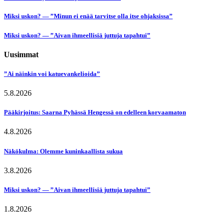
Miksi uskon? — ”Minun ei enää tarvitse olla itse ohjaksissa”
Miksi uskon? — ”Aivan ihmeellisiä juttuja tapahtui”
Uusimmat
”Ai näinkin voi katuevankelioida”
5.8.2026
Pääkirjoitus: Saarna Pyhässä Hengessä on edelleen korvaamaton
4.8.2026
Näkökulma: Olemme kuninkaallista sukua
3.8.2026
Miksi uskon? — ”Aivan ihmeellisiä juttuja tapahtui”
1.8.2026