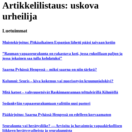
Artikkelilistaus: uskova
urheilija
Luetuimmat
Muistokirjoitus: Pitkäaikainen Espanjan lähetti pääsi taivaan kotiin
”Rauman vapaaseurakunta on rakastava koti, jossa rukoillaan paljon ja
jossa jokainen saa tulla kohdatuksi”
Saarna Pyhässä Hengessä – miksi saarna on niin tärkeä?
Kolumni: Seuris – kiva kokemus vai nuorisotyön kruununjalokivi?
Mitä katsot – vahvuusetsivät Raskinnanrannan telttaleirillä Kihniöllä
Sodankylän vapaaseurakuntaan valittiin uusi pastori
Pääkirjoitus: Saarna Pyhässä Hengessä on edelleen korvaamaton
Seurakunta vai herätysliike? — Arvioita ja havaintoja vapaakirkollisen
liikkeen herätysvaiheista ja seurakunnista