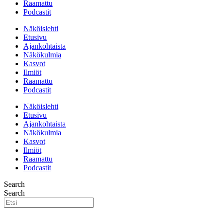
Raamattu
Podcastit
Näköislehti
Etusivu
Ajankohtaista
Näkökulmia
Kasvot
Ilmiöt
Raamattu
Podcastit
Näköislehti
Etusivu
Ajankohtaista
Näkökulmia
Kasvot
Ilmiöt
Raamattu
Podcastit
Search
Search