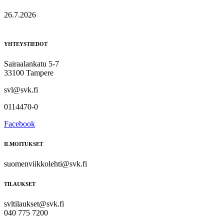
26.7.2026
YHTEYSTIEDOT
Sairaalankatu 5-7
33100 Tampere
svl@svk.fi
0114470-0
Facebook
ILMOITUKSET
suomenviikkolehti@svk.fi
TILAUKSET
svltilaukset@svk.fi
040 775 7200