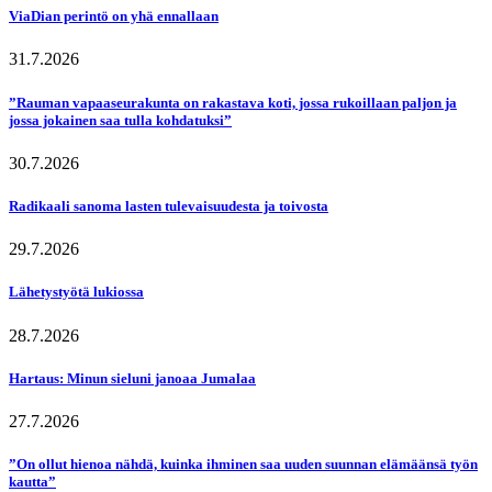
ViaDian perintö on yhä ennallaan
31.7.2026
”Rauman vapaaseurakunta on rakastava koti, jossa rukoillaan paljon ja
jossa jokainen saa tulla kohdatuksi”
30.7.2026
Radikaali sanoma lasten tulevaisuudesta ja toivosta
29.7.2026
Lähetystyötä lukiossa
28.7.2026
Hartaus: Minun sieluni janoaa Jumalaa
27.7.2026
”On ollut hienoa nähdä, kuinka ihminen saa uuden suunnan elämäänsä työn
kautta”