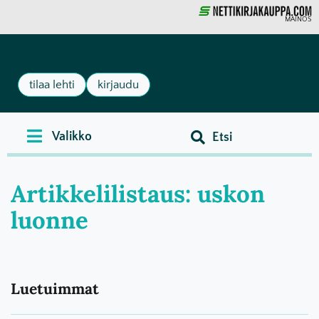
MAINOS
tilaa lehti
kirjaudu
Artikkelilistaus: uskon
luonne
Luetuimmat