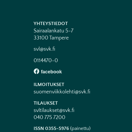
YHTEYSTIEDOT
Sairaalankatu 5-7
33100 Tampere
svl@svk.fi
0114470-0
ILMOITUKSET
suomenviikkolehti@svk.fi
TILAUKSET
svltilaukset@svk.fi
040 775 7200
ISSN 0355-5976
(painettu)