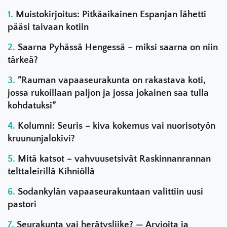
Muistokirjoitus: Pitkäaikainen Espanjan lähetti
pääsi taivaan kotiin
Saarna Pyhässä Hengessä – miksi saarna on niin
tärkeä?
”Rauman vapaaseurakunta on rakastava koti,
jossa rukoillaan paljon ja jossa jokainen saa tulla
kohdatuksi”
Kolumni: Seuris – kiva kokemus vai nuorisotyön
kruununjalokivi?
Mitä katsot – vahvuusetsivät Raskinnanrannan
telttaleirillä Kihniöllä
Sodankylän vapaaseurakuntaan valittiin uusi
pastori
Seurakunta vai herätysliike? — Arvioita ja