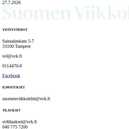
27.7.2026
YHTEYSTIEDOT
Sairaalankatu 5-7
33100 Tampere
svl@svk.fi
0114470-0
Facebook
ILMOITUKSET
suomenviikkolehti@svk.fi
TILAUKSET
svltilaukset@svk.fi
040 775 7200