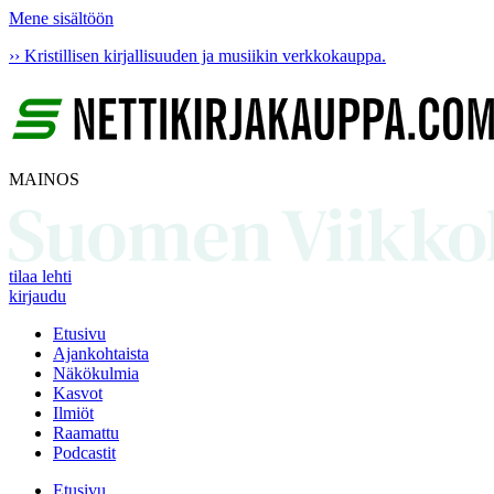
Mene sisältöön
›› Kristillisen kirjallisuuden ja musiikin verkkokauppa.
MAINOS
tilaa lehti
kirjaudu
Etusivu
Ajankohtaista
Näkökulmia
Kasvot
Ilmiöt
Raamattu
Podcastit
Etusivu