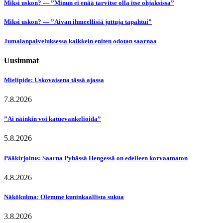
Miksi uskon? — ”Minun ei enää tarvitse olla itse ohjaksissa”
Miksi uskon? — ”Aivan ihmeellisiä juttuja tapahtui”
Jumalanpalveluksessa kaikkein eniten odotan saarnaa
Uusimmat
Mielipide: Uskovaisena tässä ajassa
7.8.2026
”Ai näinkin voi katuevankelioida”
5.8.2026
Pääkirjoitus: Saarna Pyhässä Hengessä on edelleen korvaamaton
4.8.2026
Näkökulma: Olemme kuninkaallista sukua
3.8.2026