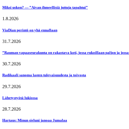
Miksi uskon? — ”Aivan ihmeellisiä juttuja tapahtui”
1.8.2026
ViaDian perintö on yhä ennallaan
31.7.2026
”Rauman vapaaseurakunta on rakastava koti, jossa rukoillaan paljon ja jossa
30.7.2026
Radikaali sanoma lasten tulevaisuudesta ja toivosta
29.7.2026
Lähetystyötä lukiossa
28.7.2026
Hartaus: Minun sieluni janoaa Jumalaa