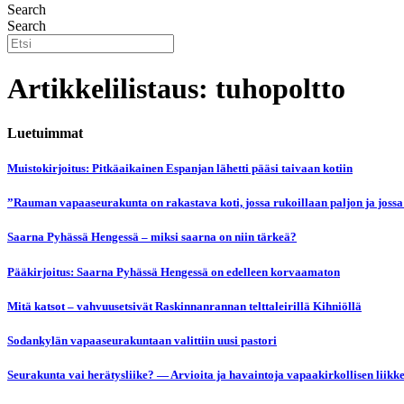
Search
Search
Artikkelilistaus: tuhopoltto
Luetuimmat
Muistokirjoitus: Pitkäaikainen Espanjan lähetti pääsi taivaan kotiin
”Rauman vapaaseurakunta on rakastava koti, jossa rukoillaan paljon ja jossa
Saarna Pyhässä Hengessä – miksi saarna on niin tärkeä?
Pääkirjoitus: Saarna Pyhässä Hengessä on edelleen korvaamaton
Mitä katsot – vahvuusetsivät Raskinnanrannan telttaleirillä Kihniöllä
Sodankylän vapaaseurakuntaan valittiin uusi pastori
Seurakunta vai herätysliike? — Arvioita ja havaintoja vapaakirkollisen liikk