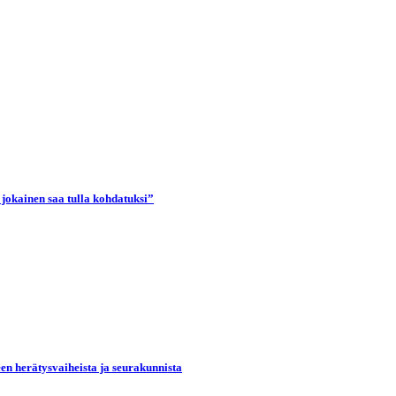
 jokainen saa tulla kohdatuksi”
een herätysvaiheista ja seurakunnista