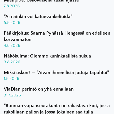
Mielipide: Uskovaisena tässä ajassa
7.8.2026
”Ai näinkin voi katuevankelioida”
5.8.2026
Pääkirjoitus: Saarna Pyhässä Hengessä on edelleen
korvaamaton
4.8.2026
Näkökulma: Olemme kuninkaallista sukua
3.8.2026
Miksi uskon? — ”Aivan ihmeellisiä juttuja tapahtui”
1.8.2026
ViaDian perintö on yhä ennallaan
31.7.2026
”Rauman vapaaseurakunta on rakastava koti, jossa
rukoillaan paljon ja jossa jokainen saa tulla