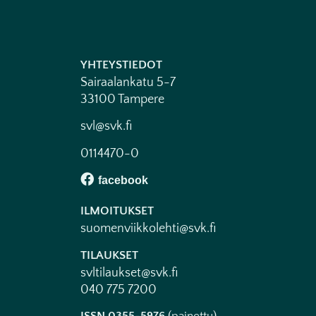
YHTEYSTIEDOT
Sairaalankatu 5-7
33100 Tampere
svl@svk.fi
0114470-0
ILMOITUKSET
suomenviikkolehti@svk.fi
TILAUKSET
svltilaukset@svk.fi
040 775 7200
ISSN 0355-5976
(painettu)