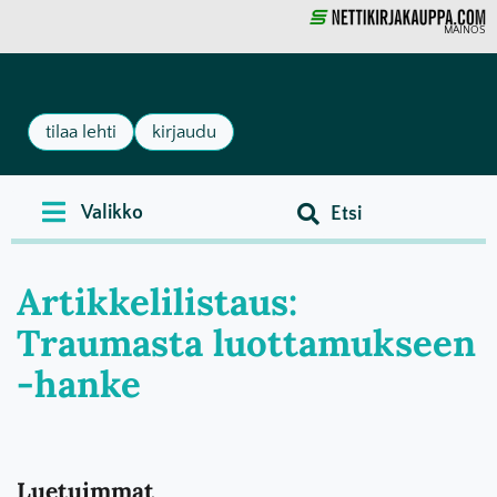
MAINOS
tilaa lehti
kirjaudu
Artikkelilistaus:
Traumasta luottamukseen
-hanke
Luetuimmat