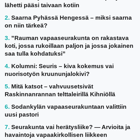
lähetti pääsi taivaan kotiin
Saarna Pyhässä Hengessä – miksi saarna
on niin tärkeä?
”Rauman vapaaseurakunta on rakastava
koti, jossa rukoillaan paljon ja jossa jokainen
saa tulla kohdatuksi”
Kolumni: Seuris – kiva kokemus vai
nuorisotyön kruununjalokivi?
Mitä katsot – vahvuusetsivät
Raskinnanrannan telttaleirillä Kihniöllä
Sodankylän vapaaseurakuntaan valittiin
uusi pastori
Seurakunta vai herätysliike? — Arvioita ja
havaintoja vapaakirkollisen liikkeen