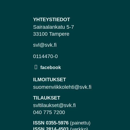
YHTEYSTIEDOT
Sairaalankatu 5-7
33100 Tampere
svl@svk.fi
0114470-0
ILMOITUKSET
suomenviikkolehti@svk.fi
TILAUKSET
svltilaukset@svk.fi
040 775 7200
ISSN 0355-5976
(painettu)
ISSN 2814-4503
(verkko)