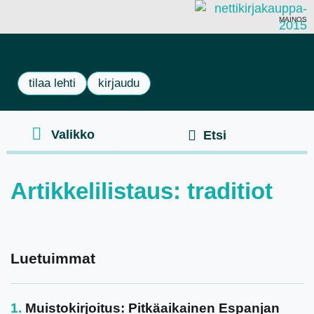
MAINOS
tilaa lehti
kirjaudu
Artikkelilistaus: traditiot
Luetuimmat
Muistokirjoitus: Pitkäaikainen Espanjan