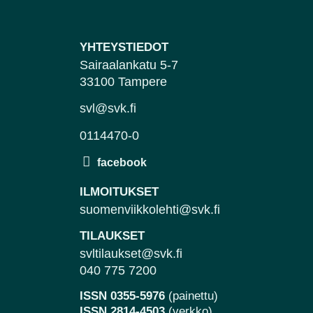
YHTEYSTIEDOT
Sairaalankatu 5-7
33100 Tampere
svl@svk.fi
0114470-0
ILMOITUKSET
suomenviikkolehti@svk.fi
TILAUKSET
svltilaukset@svk.fi
040 775 7200
ISSN 0355-5976
(painettu)
ISSN 2814-4503
(verkko)