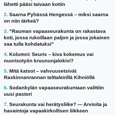
lähetti pääsi taivaan kotiin
Saarna Pyhässä Hengessä – miksi saarna
on niin tärkeä?
”Rauman vapaaseurakunta on rakastava
koti, jossa rukoillaan paljon ja jossa jokainen
saa tulla kohdatuksi”
Kolumni: Seuris – kiva kokemus vai
nuorisotyön kruununjalokivi?
Mitä katsot – vahvuusetsivät
Raskinnanrannan telttaleirillä Kihniöllä
Sodankylän vapaaseurakuntaan valittiin
uusi pastori
Seurakunta vai herätysliike? — Arvioita ja
havaintoja vapaakirkollisen liikkeen