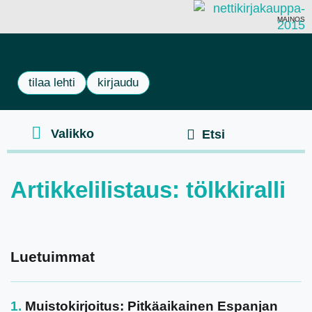
MAINOS
tilaa lehti
kirjaudu
Artikkelilistaus: tölkkiralli
Luetuimmat
Muistokirjoitus: Pitkäaikainen Espanjan