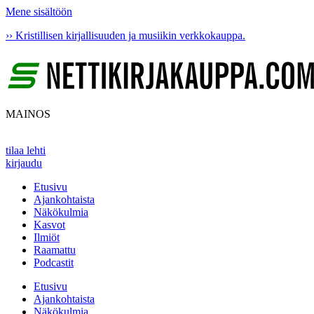
Mene sisältöön
›› Kristillisen kirjallisuuden ja musiikin verkkokauppa.
MAINOS
tilaa lehti
kirjaudu
Etusivu
Ajankohtaista
Näkökulmia
Kasvot
Ilmiöt
Raamattu
Podcastit
Etusivu
Ajankohtaista
Näkökulmia