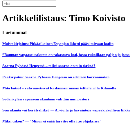
Artikkelilistaus: Timo Koivisto
Luetuimmat
Muistokirjoitus: Pitkäaikainen Espanjan lähetti pääsi taivaan kotiin
”Rauman vapaaseurakunta on rakastava koti, jossa rukoillaan paljon ja jossa
Saarna Pyhässä Hengessä – miksi saarna on niin tärkeä?
Pääkirjoitus: Saarna Pyhässä Hengessä on edelleen korvaamaton
Mitä katsot – vahvuusetsivät Raskinnanrannan telttaleirillä Kihniöllä
Sodankylän vapaaseurakuntaan valittiin uusi pastori
Seurakunta vai herätysliike? — Arvioita ja havaintoja vapaakirkollisen liikk
Miksi uskon? — ”Minun ei enää tarvitse olla itse ohjaksissa”