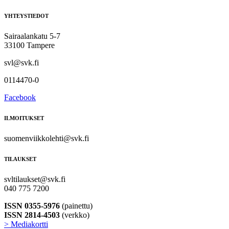
YHTEYSTIEDOT
Sairaalankatu 5-7
33100 Tampere
svl@svk.fi
0114470-0
Facebook
ILMOITUKSET
suomenviikkolehti@svk.fi
TILAUKSET
svltilaukset@svk.fi
040 775 7200
ISSN 0355-5976
(painettu)
ISSN 2814-4503
(verkko)
> Mediakortti