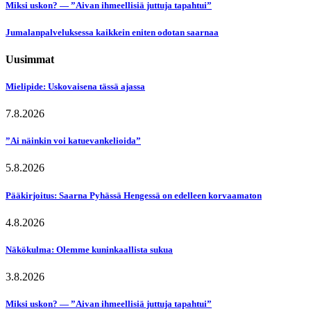
Miksi uskon? — ”Aivan ihmeellisiä juttuja tapahtui”
Jumalanpalveluksessa kaikkein eniten odotan saarnaa
Uusimmat
Mielipide: Uskovaisena tässä ajassa
7.8.2026
”Ai näinkin voi katuevankelioida”
5.8.2026
Pääkirjoitus: Saarna Pyhässä Hengessä on edelleen korvaamaton
4.8.2026
Näkökulma: Olemme kuninkaallista sukua
3.8.2026
Miksi uskon? — ”Aivan ihmeellisiä juttuja tapahtui”