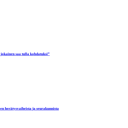
 jokainen saa tulla kohdatuksi”
een herätysvaiheista ja seurakunnista