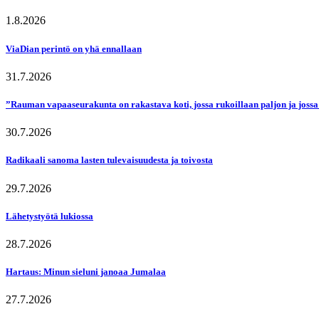
1.8.2026
ViaDian perintö on yhä ennallaan
31.7.2026
”Rauman vapaaseurakunta on rakastava koti, jossa rukoillaan paljon ja jossa
30.7.2026
Radikaali sanoma lasten tulevaisuudesta ja toivosta
29.7.2026
Lähetystyötä lukiossa
28.7.2026
Hartaus: Minun sieluni janoaa Jumalaa
27.7.2026