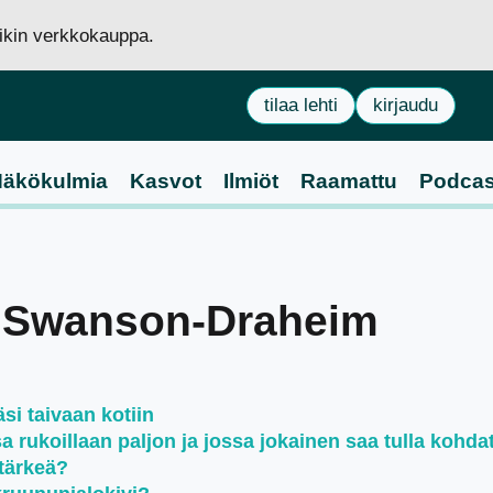
siikin verkkokauppa.
tilaa lehti
kirjaudu
äkökulmia
Kasvot
Ilmiöt
Raamattu
Podcas
y Swanson-Draheim
si taivaan kotiin
rukoillaan paljon ja jossa jokainen saa tulla kohda
tärkeä?