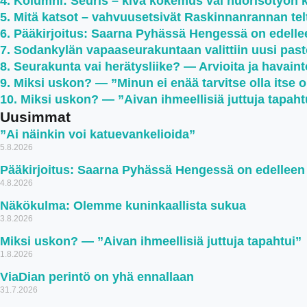
Kolumni: Seuris – kiva kokemus vai nuorisotyön 
Mitä katsot – vahvuusetsivät Raskinnanrannan teltt
Pääkirjoitus: Saarna Pyhässä Hengessä on edell
Sodankylän vapaaseurakuntaan valittiin uusi past
Seurakunta vai herätysliike? — Arvioita ja havaint
Miksi uskon? — ”Minun ei enää tarvitse olla itse 
Miksi uskon? — ”Aivan ihmeellisiä juttuja tapaht
Uusimmat
”Ai näinkin voi katuevankelioida”
5.8.2026
Pääkirjoitus: Saarna Pyhässä Hengessä on edellee
4.8.2026
Näkökulma: Olemme kuninkaallista sukua
3.8.2026
Miksi uskon? — ”Aivan ihmeellisiä juttuja tapahtui”
1.8.2026
ViaDian perintö on yhä ennallaan
31.7.2026