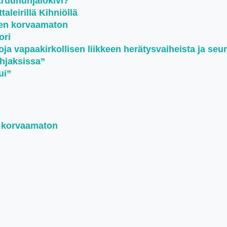
kruununjalokivi?
aleirillä Kihniöllä
een korvaamaton
ori
oja vapaakirkollisen liikkeen herätysvaiheista ja seu
ohjaksissa”
ui”
n korvaamaton