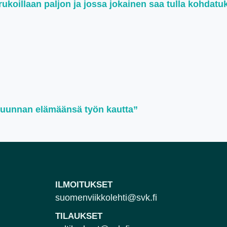
koillaan paljon ja jossa jokainen saa tulla kohdatu
suunnan elämäänsä työn kautta”
ILMOITUKSET
suomenviikkolehti@svk.fi
TILAUKSET