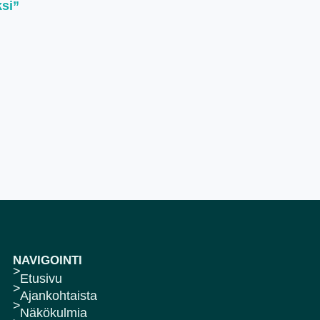
ksi”
NAVIGOINTI
Etusivu
Ajankohtaista
Näkökulmia