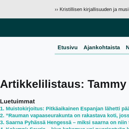
›› Kristillisen kirjallisuuden ja mu
Etusivu
Ajankohtaista
N
Artikkelilistaus: Tamm
Luetuimmat
Muistokirjoitus: Pitkäaikainen Espanjan lähetti pää
”Rauman vapaaseurakunta on rakastava koti, jossa 
Saarna Pyhässä Hengessä – miksi saarna on niin 