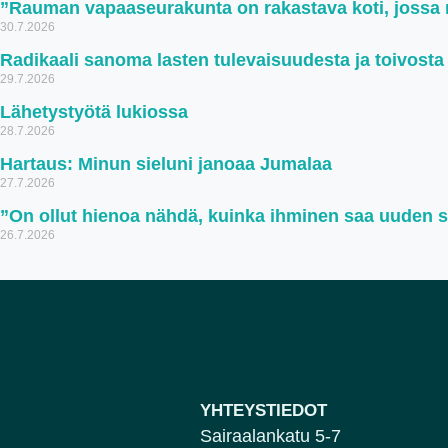
”Rauman vapaaseurakunta on rakastava koti, jossa ru
30.7.2026
Radikaali sanoma lasten tulevaisuudesta ja toivosta
29.7.2026
Lähetystyötä lukiossa
28.7.2026
Hartaus: Minun sieluni janoaa Jumalaa
27.7.2026
”On ollut hienoa nähdä, kuinka ihminen saa uuden 
26.7.2026
YHTEYSTIEDOT
Sairaalankatu 5-7