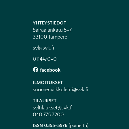
YHTEYSTIEDOT
Sairaalankatu 5-7
33100 Tampere
svl@svk.fi
0114470-0
ILMOITUKSET
suomenviikkolehti@svk.fi
TILAUKSET
svltilaukset@svk.fi
040 775 7200
ISSN 0355-5976
(painettu)