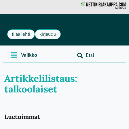
MAINOS
tilaa lehti
kirjaudu
Artikkelilistaus:
talkoolaiset
Luetuimmat