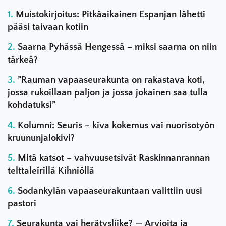
Muistokirjoitus: Pitkäaikainen Espanjan lähetti
pääsi taivaan kotiin
Saarna Pyhässä Hengessä – miksi saarna on niin
tärkeä?
”Rauman vapaaseurakunta on rakastava koti,
jossa rukoillaan paljon ja jossa jokainen saa tulla
kohdatuksi”
Kolumni: Seuris – kiva kokemus vai nuorisotyön
kruununjalokivi?
Mitä katsot – vahvuusetsivät Raskinnanrannan
telttaleirillä Kihniöllä
Sodankylän vapaaseurakuntaan valittiin uusi
pastori
Seurakunta vai herätysliike? — Arvioita ja