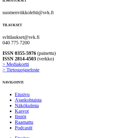
ILMOITUKSET
suomenviikkolehti@svk.fi
TILAUKSET
svltilaukset@svk.fi
040 775 7200
ISSN 0355-5976
(painettu)
ISSN 2814-4503
(verkko)
> Mediakortti
> Tietosuojaseloste
NAVIGOINTI
Etusivu
Ajankohtaista
Näkökulmia
Kasvot
Ilmiöt
Raamattu
Podcastit