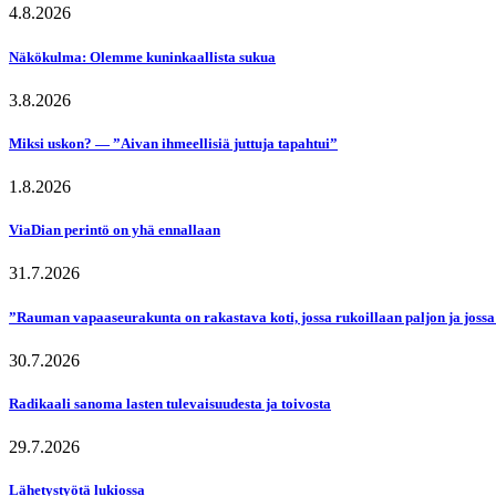
4.8.2026
Näkökulma: Olemme kuninkaallista sukua
3.8.2026
Miksi uskon? — ”Aivan ihmeellisiä juttuja tapahtui”
1.8.2026
ViaDian perintö on yhä ennallaan
31.7.2026
”Rauman vapaaseurakunta on rakastava koti, jossa rukoillaan paljon ja jossa
30.7.2026
Radikaali sanoma lasten tulevaisuudesta ja toivosta
29.7.2026
Lähetystyötä lukiossa