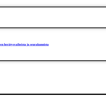
een herätysvaiheista ja seurakunnista