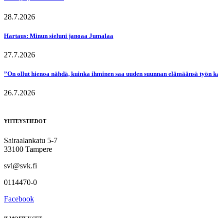
28.7.2026
Hartaus: Minun sieluni janoaa Jumalaa
27.7.2026
”On ollut hienoa nähdä, kuinka ihminen saa uuden suunnan elämäänsä työn k
26.7.2026
YHTEYSTIEDOT
Sairaalankatu 5-7
33100 Tampere
svl@svk.fi
0114470-0
Facebook