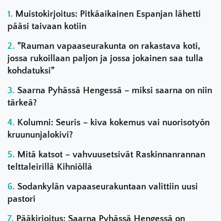
Muistokirjoitus: Pitkäaikainen Espanjan lähetti
pääsi taivaan kotiin
”Rauman vapaaseurakunta on rakastava koti,
jossa rukoillaan paljon ja jossa jokainen saa tulla
kohdatuksi”
Saarna Pyhässä Hengessä – miksi saarna on niin
tärkeä?
Kolumni: Seuris – kiva kokemus vai nuorisotyön
kruununjalokivi?
Mitä katsot – vahvuusetsivät Raskinnanrannan
telttaleirillä Kihniöllä
Sodankylän vapaaseurakuntaan valittiin uusi
pastori
Pääkirjoitus: Saarna Pyhässä Hengessä on