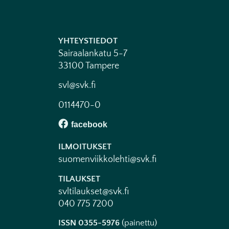
YHTEYSTIEDOT
Sairaalankatu 5-7
33100 Tampere
svl@svk.fi
0114470-0
ILMOITUKSET
suomenviikkolehti@svk.fi
TILAUKSET
svltilaukset@svk.fi
040 775 7200
ISSN 0355-5976
(painettu)