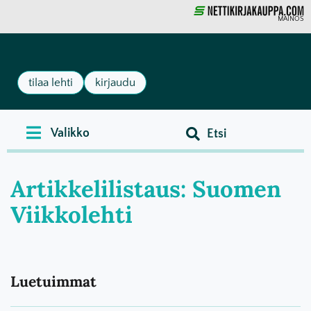
MAINOS
tilaa lehti
kirjaudu
Artikkelilistaus: Suomen
Viikkolehti
Luetuimmat