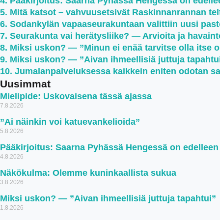
Pääkirjoitus: Saarna Pyhässä Hengessä on edell
Mitä katsot – vahvuusetsivät Raskinnanrannan teltt
Sodankylän vapaaseurakuntaan valittiin uusi past
Seurakunta vai herätysliike? — Arvioita ja havaint
Miksi uskon? — ”Minun ei enää tarvitse olla itse 
Miksi uskon? — ”Aivan ihmeellisiä juttuja tapahtu
Jumalanpalveluksessa kaikkein eniten odotan s
Uusimmat
Mielipide: Uskovaisena tässä ajassa
7.8.2026
”Ai näinkin voi katuevankelioida”
5.8.2026
Pääkirjoitus: Saarna Pyhässä Hengessä on edellee
4.8.2026
Näkökulma: Olemme kuninkaallista sukua
3.8.2026
Miksi uskon? — ”Aivan ihmeellisiä juttuja tapahtui”
1.8.2026