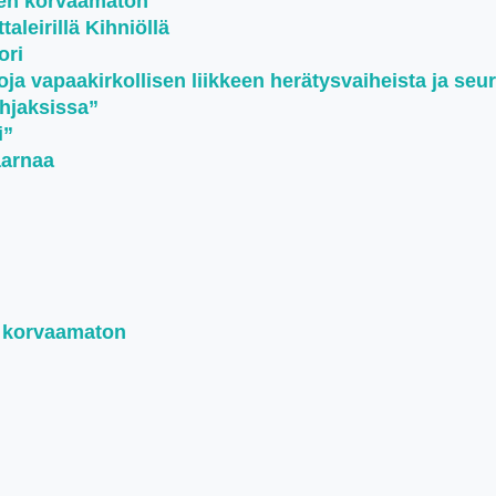
een korvaamaton
aleirillä Kihniöllä
ori
oja vapaakirkollisen liikkeen herätysvaiheista ja seu
ohjaksissa”
i”
aarnaa
n korvaamaton