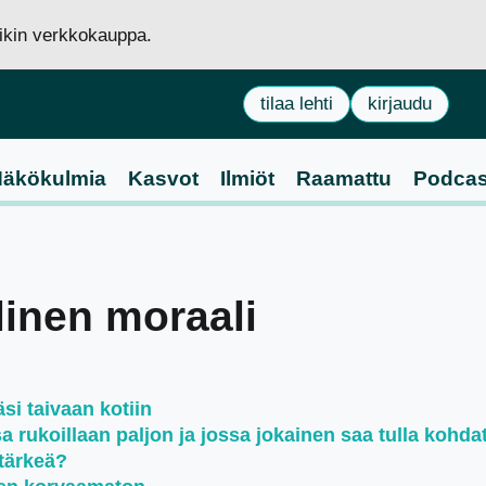
siikin verkkokauppa.
tilaa lehti
kirjaudu
äkökulmia
Kasvot
Ilmiöt
Raamattu
Podcas
llinen moraali
si taivaan kotiin
rukoillaan paljon ja jossa jokainen saa tulla kohda
tärkeä?