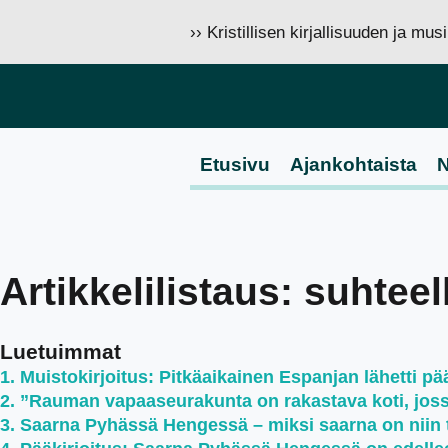
›› Kristillisen kirjallisuuden ja mu
Etusivu
Ajankohtaista
N
Artikkelilistaus: suhtee
Luetuimmat
Muistokirjoitus: Pitkäaikainen Espanjan lähetti pää
”Rauman vapaaseurakunta on rakastava koti, jossa 
Saarna Pyhässä Hengessä – miksi saarna on niin 