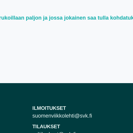
koillaan paljon ja jossa jokainen saa tulla kohdatu
ILMOITUKSET
suomenviikkolehti@svk.fi
TILAUKSET