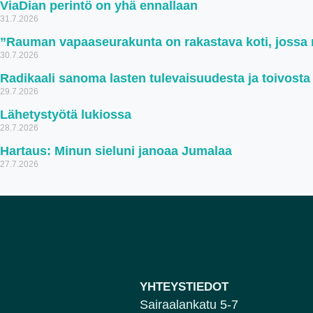
ViaDian perintö on yhä ennallaan
31.7.2026
”Rauman vapaaseurakunta on rakastava koti, jossa ru
30.7.2026
Radikaali sanoma lasten tulevaisuudesta ja toivosta
29.7.2026
Lähetystyötä lukiossa
28.7.2026
Hartaus: Minun sieluni janoaa Jumalaa
27.7.2026
YHTEYSTIEDOT
Sairaalankatu 5-7