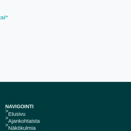
ksi”
NAVIGOINTI
Etusivu
Ajankohtaista
Näkökulmia