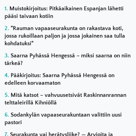
Muistokirjoitus: Pitkäaikainen Espanjan lähetti
pääsi taivaan kotiin
”Rauman vapaaseurakunta on rakastava koti,
jossa rukoillaan paljon ja jossa jokainen saa tulla
kohdatuksi”
Saarna Pyhässä Hengessä – miksi saarna on niin
tärkeä?
Pääkirjoitus: Saarna Pyhässä Hengessä on
edelleen korvaamaton
Mitä katsot – vahvuusetsivät Raskinnanrannan
telttaleirillä Kihniöllä
Sodankylän vapaaseurakuntaan valittiin uusi
pastori
Seurakunta vai herätysliike? — Arvioita ja