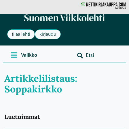
MAINOS
tilaa lehti
kirjaudu
Artikkelilistaus:
Soppakirkko
Luetuimmat