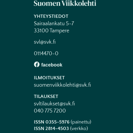
YHTEYSTIEDOT
Sairaalankatu 5-7
33100 Tampere
svl@svk.fi
0114470-0
ILMOITUKSET
suomenviikkolehti@svk.fi
TILAUKSET
svltilaukset@svk.fi
040 775 7200
ISSN 0355-5976
(painettu)
ISSN 2814-4503
(verkko)