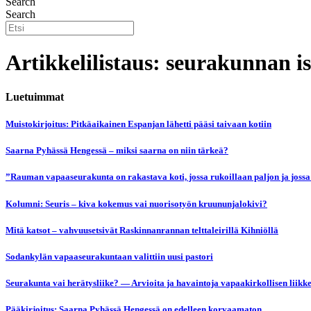
Search
Search
Artikkelilistaus: seurakunnan i
Luetuimmat
Muistokirjoitus: Pitkäaikainen Espanjan lähetti pääsi taivaan kotiin
Saarna Pyhässä Hengessä – miksi saarna on niin tärkeä?
”Rauman vapaaseurakunta on rakastava koti, jossa rukoillaan paljon ja jossa
Kolumni: Seuris – kiva kokemus vai nuorisotyön kruununjalokivi?
Mitä katsot – vahvuusetsivät Raskinnanrannan telttaleirillä Kihniöllä
Sodankylän vapaaseurakuntaan valittiin uusi pastori
Seurakunta vai herätysliike? — Arvioita ja havaintoja vapaakirkollisen liikk
Pääkirjoitus: Saarna Pyhässä Hengessä on edelleen korvaamaton