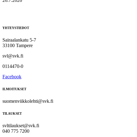
26.7.2026
YHTEYSTIEDOT
Sairaalankatu 5-7
33100 Tampere
svl@svk.fi
0114470-0
Facebook
ILMOITUKSET
suomenviikkolehti@svk.fi
TILAUKSET
svltilaukset@svk.fi
040 775 7200