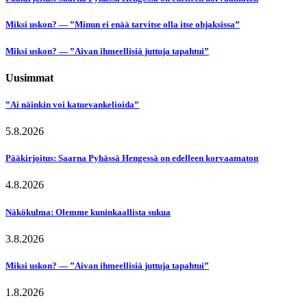
Miksi uskon? — ”Minun ei enää tarvitse olla itse ohjaksissa”
Miksi uskon? — ”Aivan ihmeellisiä juttuja tapahtui”
Uusimmat
”Ai näinkin voi katuevankelioida”
5.8.2026
Pääkirjoitus: Saarna Pyhässä Hengessä on edelleen korvaamaton
4.8.2026
Näkökulma: Olemme kuninkaallista sukua
3.8.2026
Miksi uskon? — ”Aivan ihmeellisiä juttuja tapahtui”
1.8.2026