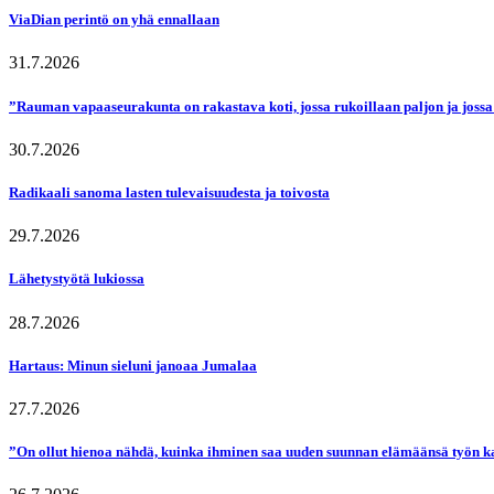
ViaDian perintö on yhä ennallaan
31.7.2026
”Rauman vapaaseurakunta on rakastava koti, jossa rukoillaan paljon ja jossa
30.7.2026
Radikaali sanoma lasten tulevaisuudesta ja toivosta
29.7.2026
Lähetystyötä lukiossa
28.7.2026
Hartaus: Minun sieluni janoaa Jumalaa
27.7.2026
”On ollut hienoa nähdä, kuinka ihminen saa uuden suunnan elämäänsä työn k