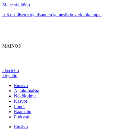
Mene sisältöön
›› Kristillisen kirjallisuuden ja musiikin verkkokauppa.
MAINOS
tilaa lehti
kirjaudu
Etusivu
Ajankohtaista
Näkökulmia
Kasvot
Ilmiöt
Raamattu
Podcastit
Etusivu