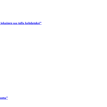
 jokainen saa tulla kohdatuksi”
autta”