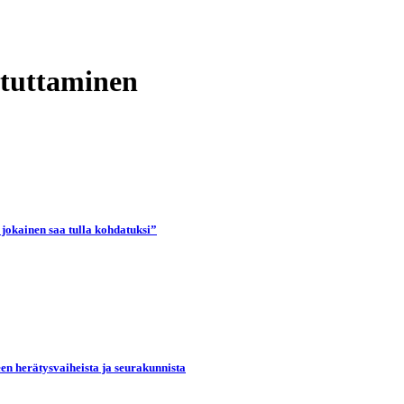
stuttaminen
 jokainen saa tulla kohdatuksi”
een herätysvaiheista ja seurakunnista