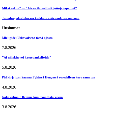
Miksi uskon? — ”Aivan ihmeellisiä juttuja tapahtui”
Jumalanpalveluksessa kaikkein eniten odotan saarnaa
Uusimmat
Mielipide: Uskovaisena tässä ajassa
7.8.2026
”Ai näinkin voi katuevankelioida”
5.8.2026
Pääkirjoitus: Saarna Pyhässä Hengessä on edelleen korvaamaton
4.8.2026
Näkökulma: Olemme kuninkaallista sukua
3.8.2026