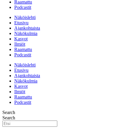
Raamattu
Podcastit
Näköislehti
Etusivu
Ajankohtaista
Näkökulmia
Kasvot
Ilmiöt
Raamattu
Podcastit
Näköislehti
Etusivu
Ajankohtaista
Näkökulmia
Kasvot
Ilmiöt
Raamattu
Podcastit
Search
Search