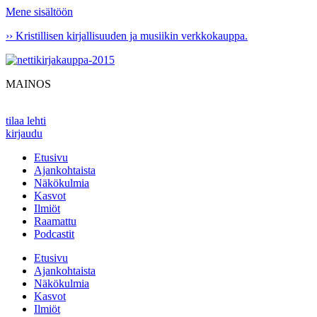
Mene sisältöön
›› Kristillisen kirjallisuuden ja musiikin verkkokauppa.
MAINOS
tilaa lehti
kirjaudu
Etusivu
Ajankohtaista
Näkökulmia
Kasvot
Ilmiöt
Raamattu
Podcastit
Etusivu
Ajankohtaista
Näkökulmia
Kasvot
Ilmiöt