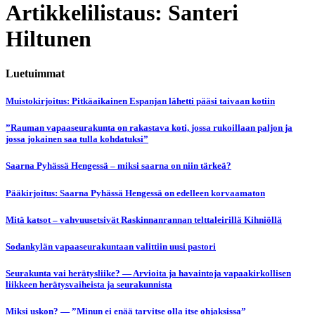
Artikkelilistaus: Santeri
Hiltunen
Luetuimmat
Muistokirjoitus: Pitkäaikainen Espanjan lähetti pääsi taivaan kotiin
”Rauman vapaaseurakunta on rakastava koti, jossa rukoillaan paljon ja
jossa jokainen saa tulla kohdatuksi”
Saarna Pyhässä Hengessä – miksi saarna on niin tärkeä?
Pääkirjoitus: Saarna Pyhässä Hengessä on edelleen korvaamaton
Mitä katsot – vahvuusetsivät Raskinnanrannan telttaleirillä Kihniöllä
Sodankylän vapaaseurakuntaan valittiin uusi pastori
Seurakunta vai herätysliike? — Arvioita ja havaintoja vapaakirkollisen
liikkeen herätysvaiheista ja seurakunnista
Miksi uskon? — ”Minun ei enää tarvitse olla itse ohjaksissa”