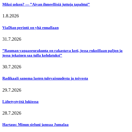
Miksi uskon? — ”Aivan ihmeellisiä juttuja tapahtui”
1.8.2026
ViaDian perintö on yhä ennallaan
31.7.2026
”Rauman vapaaseurakunta on rakastava koti, jossa rukoillaan paljon ja
jossa jokainen saa tulla kohdatuksi”
30.7.2026
Radikaali sanoma lasten tulevaisuudesta ja toivosta
29.7.2026
Lähetystyötä lukiossa
28.7.2026
Hartaus: Minun sieluni janoaa Jumalaa