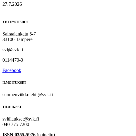
27.7.2026
YHTEYSTIEDOT
Sairaalankatu 5-7
33100 Tampere
svl@svk.fi
0114470-0
Facebook
ILMOITUKSET
suomenviikkolehti@svk.fi
TILAUKSET
svltilaukset@svk.fi
040 775 7200
ISSN 0355-5976
(painettu)