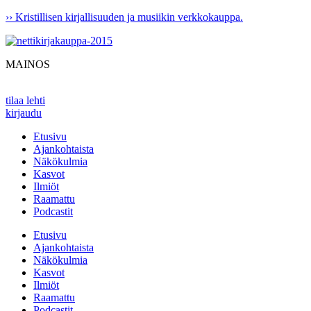
Mene
›› Kristillisen kirjallisuuden ja musiikin verkkokauppa.
sisältöön
MAINOS
tilaa lehti
kirjaudu
Etusivu
Ajankohtaista
Näkökulmia
Kasvot
Ilmiöt
Raamattu
Podcastit
Etusivu
Ajankohtaista
Näkökulmia
Kasvot
Ilmiöt
Raamattu
Podcastit