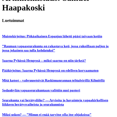
Haapakoski
Luetuimmat
Muistokirjoitus: Pitkäaikainen Espanjan lähetti pääsi taivaan kotiin
”Rauman vapaaseurakunta on rakastava koti, jossa rukoillaan paljon ja
jossa jokainen saa tulla kohdatuksi”
Saarna Pyhässä Hengessä – miksi saarna on niin tärkeä?
Pääkirjoitus: Saarna Pyhässä Hengessä on edelleen korvaamaton
Mitä katsot – vahvuusetsivät Raskinnanrannan telttaleirillä Kihniöllä
Sodankylän vapaaseurakuntaan valittiin uusi pastori
Seurakunta vai herätysliike? — Arvioita ja havaintoja vapaakirkollisen
liikkeen herätysvaiheista ja seurakunnista
Miksi uskon? — ”Minun ei enää tarvitse olla itse ohjaksissa”