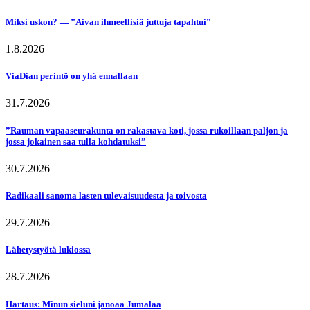
Miksi uskon? — ”Aivan ihmeellisiä juttuja tapahtui”
1.8.2026
ViaDian perintö on yhä ennallaan
31.7.2026
”Rauman vapaaseurakunta on rakastava koti, jossa rukoillaan paljon ja
jossa jokainen saa tulla kohdatuksi”
30.7.2026
Radikaali sanoma lasten tulevaisuudesta ja toivosta
29.7.2026
Lähetystyötä lukiossa
28.7.2026
Hartaus: Minun sieluni janoaa Jumalaa