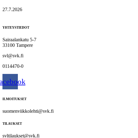
27.7.2026
YHTEYSTIEDOT
Sairaalankatu 5-7
33100 Tampere
svl@svk.fi
0114470-0
acebook
ILMOITUKSET
suomenviikkolehti@svk.fi
TILAUKSET
svltilaukset@svk.fi