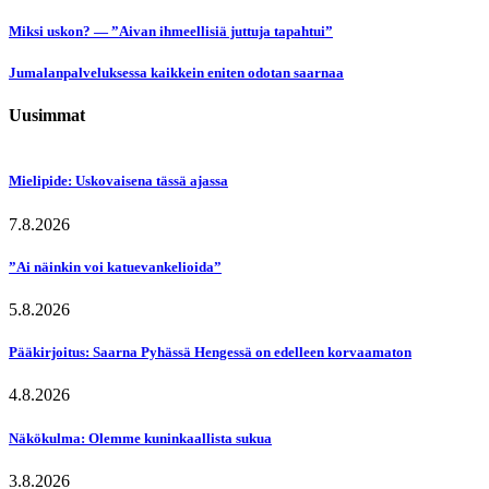
Miksi uskon? — ”Aivan ihmeellisiä juttuja tapahtui”
Jumalanpalveluksessa kaikkein eniten odotan saarnaa
Uusimmat
Mielipide: Uskovaisena tässä ajassa
7.8.2026
”Ai näinkin voi katuevankelioida”
5.8.2026
Pääkirjoitus: Saarna Pyhässä Hengessä on edelleen korvaamaton
4.8.2026
Näkökulma: Olemme kuninkaallista sukua
3.8.2026