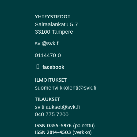
YHTEYSTIEDOT
Sairaalankatu 5-7
33100 Tampere
svl@svk.fi
0114470-0
ILMOITUKSET
suomenviikkolehti@svk.fi
TILAUKSET
svltilaukset@svk.fi
040 775 7200
(painettu)
ISSN 0355-5976
(verkko)
ISSN 2814-4503