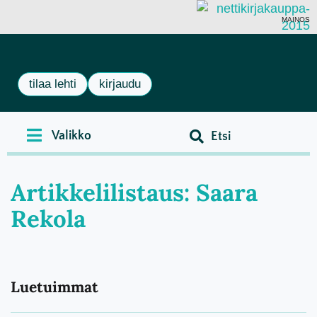
MAINOS
tilaa lehti
kirjaudu
Artikkelilistaus: Saara
Rekola
Luetuimmat