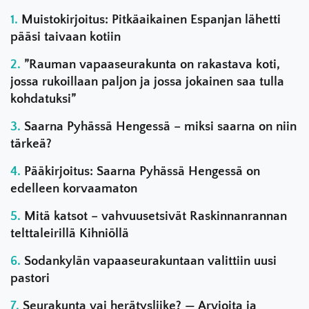
Muistokirjoitus: Pitkäaikainen Espanjan lähetti
pääsi taivaan kotiin
”Rauman vapaaseurakunta on rakastava koti,
jossa rukoillaan paljon ja jossa jokainen saa tulla
kohdatuksi”
Saarna Pyhässä Hengessä – miksi saarna on niin
tärkeä?
Pääkirjoitus: Saarna Pyhässä Hengessä on
edelleen korvaamaton
Mitä katsot – vahvuusetsivät Raskinnanrannan
telttaleirillä Kihniöllä
Sodankylän vapaaseurakuntaan valittiin uusi
pastori
Seurakunta vai herätysliike? — Arvioita ja