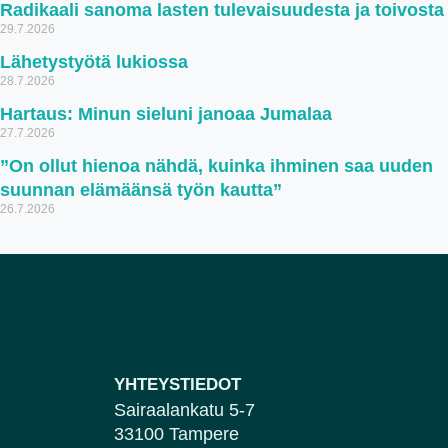
Radikaali sanoma lasten tulevaisuudesta ja toivosta
29.7.2026
Lähetystyötä lukiossa
28.7.2026
Hartaus: Minun sieluni janoaa Jumalaa
27.7.2026
”On ollut hienoa nähdä, kuinka ihminen saa uuden
suunnan elämäänsä työn kautta”
26.7.2026
YHTEYSTIEDOT
Sairaalankatu 5-7
33100 Tampere