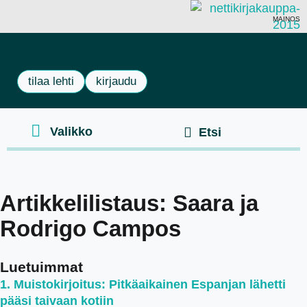
MAINOS
tilaa lehti
kirjaudu
Artikkelilistaus: Saara ja
Rodrigo Campos
Luetuimmat
Muistokirjoitus: Pitkäaikainen Espanjan lähetti
pääsi taivaan kotiin