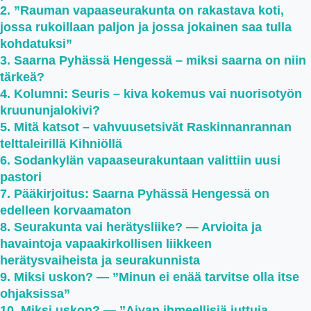
”Rauman vapaaseurakunta on rakastava koti,
jossa rukoillaan paljon ja jossa jokainen saa tulla
kohdatuksi”
Saarna Pyhässä Hengessä – miksi saarna on niin
tärkeä?
Kolumni: Seuris – kiva kokemus vai nuorisotyön
kruununjalokivi?
Mitä katsot – vahvuusetsivät Raskinnanrannan
telttaleirillä Kihniöllä
Sodankylän vapaaseurakuntaan valittiin uusi
pastori
Pääkirjoitus: Saarna Pyhässä Hengessä on
edelleen korvaamaton
Seurakunta vai herätysliike? — Arvioita ja
havaintoja vapaakirkollisen liikkeen
herätysvaiheista ja seurakunnista
Miksi uskon? — ”Minun ei enää tarvitse olla itse
ohjaksissa”
Miksi uskon? — ”Aivan ihmeellisiä juttuja