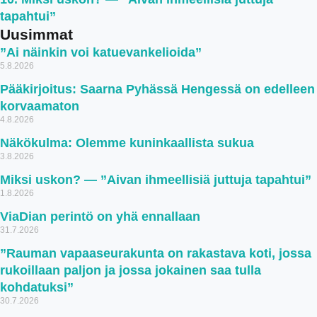
tapahtui”
Uusimmat
”Ai näinkin voi katuevankelioida”
5.8.2026
Pääkirjoitus: Saarna Pyhässä Hengessä on edelleen
korvaamaton
4.8.2026
Näkökulma: Olemme kuninkaallista sukua
3.8.2026
Miksi uskon? — ”Aivan ihmeellisiä juttuja tapahtui”
1.8.2026
ViaDian perintö on yhä ennallaan
31.7.2026
”Rauman vapaaseurakunta on rakastava koti, jossa
rukoillaan paljon ja jossa jokainen saa tulla
kohdatuksi”
30.7.2026