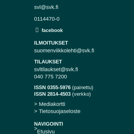
svl@svk.fi
0114470-0
ILMOITUKSET
suomenviikkolehti@svk.fi
TILAUKSET
svltilaukset@svk.fi
040 775 7200
ISSN 0355-5976
(painettu)
ISSN 2814-4503
(verkko)
> Mediakortti
> Tietosuojaseloste
NAVIGOINTI
Etusivu