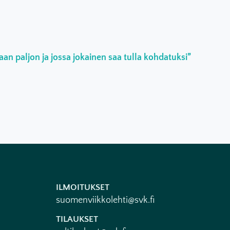
an paljon ja jossa jokainen saa tulla kohdatuksi”
ILMOITUKSET
suomenviikkolehti@svk.fi
TILAUKSET