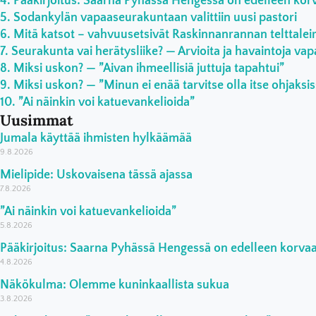
Pääkirjoitus: Saarna Pyhässä Hengessä on edelleen ko
Sodankylän vapaaseurakuntaan valittiin uusi pastori
Mitä katsot – vahvuusetsivät Raskinnanrannan telttaleiri
Seurakunta vai herätysliike? — Arvioita ja havaintoja vap
Miksi uskon? — ”Aivan ihmeellisiä juttuja tapahtui”
Miksi uskon? — ”Minun ei enää tarvitse olla itse ohjaksi
”Ai näinkin voi katuevankelioida”
Uusimmat
Jumala käyttää ihmisten hylkäämää
9.8.2026
Mielipide: Uskovaisena tässä ajassa
7.8.2026
”Ai näinkin voi katuevankelioida”
5.8.2026
Pääkirjoitus: Saarna Pyhässä Hengessä on edelleen korv
4.8.2026
Näkökulma: Olemme kuninkaallista sukua
3.8.2026