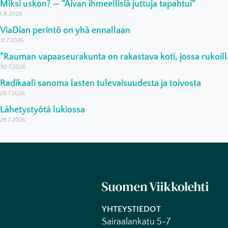
Miksi uskon? — ”Aivan ihmeellisiä juttuja tapahtui”
1.8.2026
ViaDian perintö on yhä ennallaan
31.7.2026
”Rauman vapaaseurakunta on rakastava koti, jossa rukoilla
30.7.2026
Radikaali sanoma lasten tulevaisuudesta ja toivosta
29.7.2026
Lähetystyötä lukiossa
28.7.2026
YHTEYSTIEDOT
Sairaalankatu 5-7