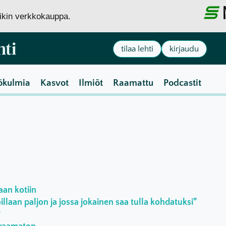
siikin verkkokauppa.
tilaa lehti
kirjaudu
ökulmia
Kasvot
Ilmiöt
Raamattu
Podcastit
aan kotiin
laan paljon ja jossa jokainen saa tulla kohdatuksi”
?