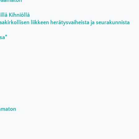
rvaamaton
llä Kihniöllä
aakirkollisen liikkeen herätysvaiheista ja seurakunnista
ssa”
aamaton