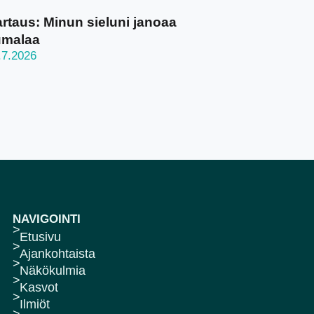
rtaus: Minun sieluni janoaa
umalaa
.7.2026
NAVIGOINTI
Etusivu
Ajankohtaista
Näkökulmia
Kasvot
Ilmiöt