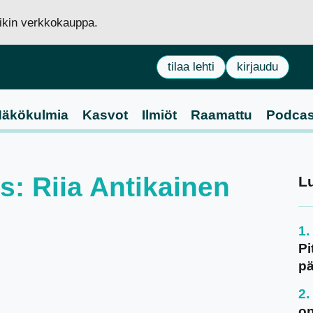
siikin verkkokauppa.
tilaa lehti
kirjaudu
äkökulmia
Kasvot
Ilmiöt
Raamattu
Podcas
us: Riia Antikainen
L
Pi
pä
on