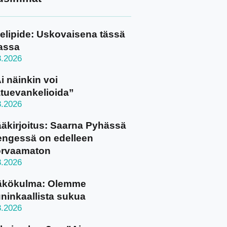
elipide: Uskovaisena tässä
assa
8.2026
i näinkin voi
tuevankelioida”
8.2026
äkirjoitus: Saarna Pyhässä
ngessä on edelleen
orvaamaton
8.2026
äkökulma: Olemme
ninkaallista sukua
8.2026