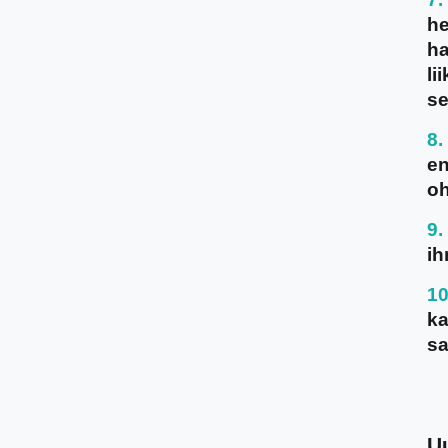
he
ha
li
se
en
oh
ih
ka
sa
U