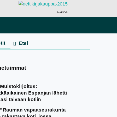
MAINOS
tit
uetuimmat
Muistokirjoitus:
tkäaikainen Espanjan lähetti
äsi taivaan kotiin
”Rauman vapaaseurakunta
 rakastava koti, jossa