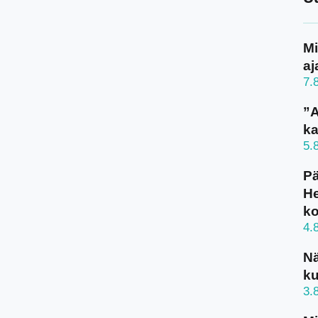
Mi
aj
7.
”A
ka
5.
Pä
He
k
4.
N
ku
3.