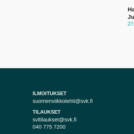
Ha
J
27
ILMOITUKSET
suomenviikkolehti@svk.fi
TILAUKSET
svltilaukset@svk.fi
040 775 7200