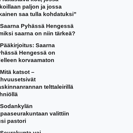
koillaan paljon ja jossa
kainen saa tulla kohdatuksi”
Saarna Pyhässä Hengessä
miksi saarna on niin tärkeä?
Pääkirjoitus: Saarna
yhässä Hengessä on
elleen korvaamaton
Mitä katsot –
hvuusetsivät
skinnanrannan telttaleirillä
hniöllä
Sodankylän
paaseurakuntaan valittiin
si pastori
Seurakunta vai