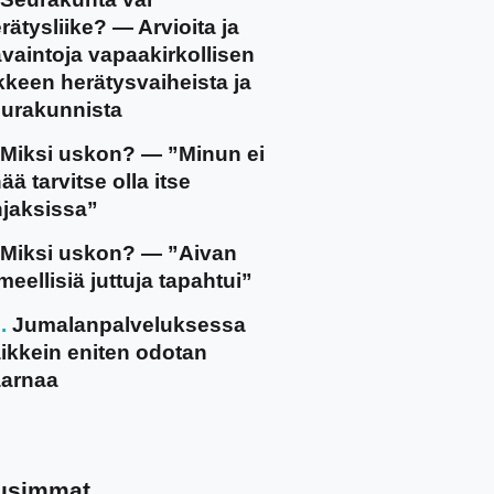
rätysliike? — Arvioita ja
vaintoja vapaakirkollisen
ikkeen herätysvaiheista ja
urakunnista
Miksi uskon? — ”Minun ei
ää tarvitse olla itse
jaksissa”
Miksi uskon? — ”Aivan
meellisiä juttuja tapahtui”
Jumalanpalveluksessa
ikkein eniten odotan
arnaa
usimmat