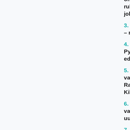
ru
jo
– 
P
ed
va
Ra
Ki
va
uu