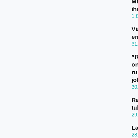
Mi
ih
1.
Vi
en
31
”
on
ru
jo
30
Ra
tu
29
Lä
28