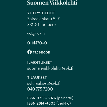
YHTEYSTIEDOT
Sairaalankatu 5-7
33100 Tampere
svl@svk.fi
0114470-0
ILMOITUKSET
suomenviikkolehti@svk.fi
TILAUKSET
svltilaukset@svk.fi
040 775 7200
ISSN 0355-5976
(painettu)
ISSN 2814-4503
(verkko)