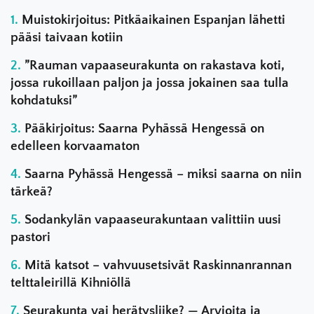
Muistokirjoitus: Pitkäaikainen Espanjan lähetti
pääsi taivaan kotiin
”Rauman vapaaseurakunta on rakastava koti,
jossa rukoillaan paljon ja jossa jokainen saa tulla
kohdatuksi”
Pääkirjoitus: Saarna Pyhässä Hengessä on
edelleen korvaamaton
Saarna Pyhässä Hengessä – miksi saarna on niin
tärkeä?
Sodankylän vapaaseurakuntaan valittiin uusi
pastori
Mitä katsot – vahvuusetsivät Raskinnanrannan
telttaleirillä Kihniöllä
Seurakunta vai herätysliike? — Arvioita ja