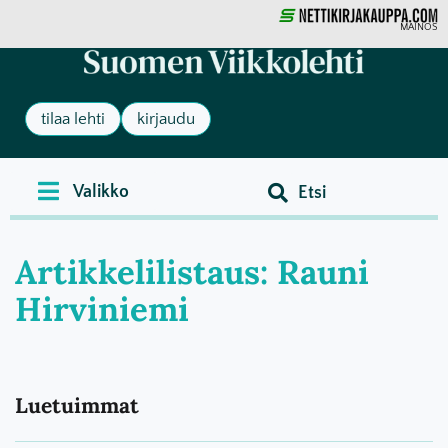
MAINOS
tilaa lehti
kirjaudu
Artikkelilistaus: Rauni
Hirviniemi
Luetuimmat