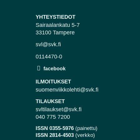
YHTEYSTIEDOT
Sairaalankatu 5-7
33100 Tampere
svl@svk.fi
0114470-0
ILMOITUKSET
suomenviikkolehti@svk.fi
TILAUKSET
svltilaukset@svk.fi
040 775 7200
ISSN 0355-5976
(painettu)
ISSN 2814-4503
(verkko)