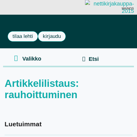
MAINOS
tilaa lehti
kirjaudu
Artikkelilistaus:
rauhoittuminen
Luetuimmat