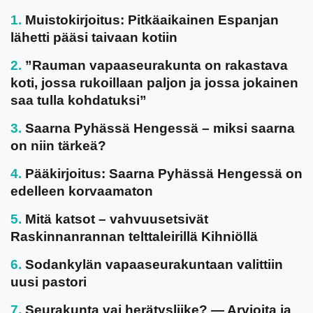
Muistokirjoitus: Pitkäaikainen Espanjan
lähetti pääsi taivaan kotiin
”Rauman vapaaseurakunta on rakastava
koti, jossa rukoillaan paljon ja jossa jokainen
saa tulla kohdatuksi”
Saarna Pyhässä Hengessä – miksi saarna
on niin tärkeä?
Pääkirjoitus: Saarna Pyhässä Hengessä on
edelleen korvaamaton
Mitä katsot – vahvuusetsivät
Raskinnanrannan telttaleirillä Kihniöllä
Sodankylän vapaaseurakuntaan valittiin
uusi pastori
Seurakunta vai herätysliike? — Arvioita ja