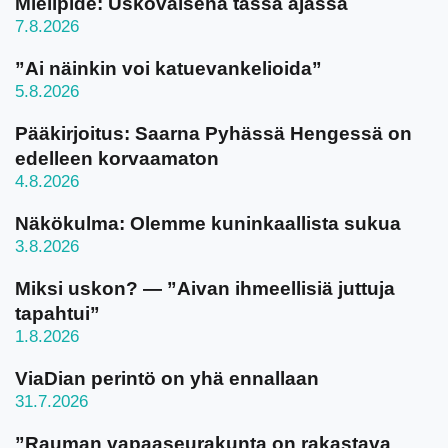
Mielipide: Uskovaisena tässä ajassa
7.8.2026
”Ai näinkin voi katuevankelioida”
5.8.2026
Pääkirjoitus: Saarna Pyhässä Hengessä on
edelleen korvaamaton
4.8.2026
Näkökulma: Olemme kuninkaallista sukua
3.8.2026
Miksi uskon? — ”Aivan ihmeellisiä juttuja
tapahtui”
1.8.2026
ViaDian perintö on yhä ennallaan
31.7.2026
”Rauman vapaaseurakunta on rakastava