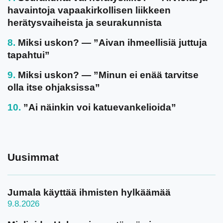
havaintoja vapaakirkollisen liikkeen
herätysvaiheista ja seurakunnista
Miksi uskon? — ”Aivan ihmeellisiä juttuja
tapahtui”
Miksi uskon? — ”Minun ei enää tarvitse
olla itse ohjaksissa”
”Ai näinkin voi katuevankelioida”
Uusimmat
Jumala käyttää ihmisten hylkäämää
9.8.2026