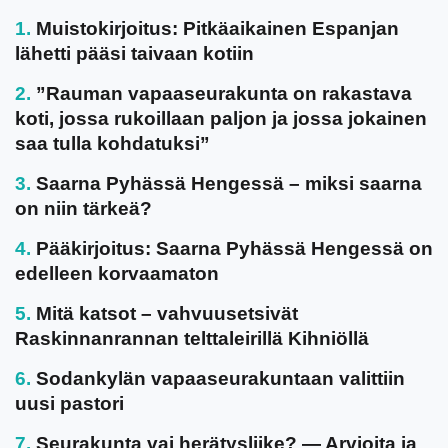
Muistokirjoitus: Pitkäaikainen Espanjan
lähetti pääsi taivaan kotiin
”Rauman vapaaseurakunta on rakastava
koti, jossa rukoillaan paljon ja jossa jokainen
saa tulla kohdatuksi”
Saarna Pyhässä Hengessä – miksi saarna
on niin tärkeä?
Pääkirjoitus: Saarna Pyhässä Hengessä on
edelleen korvaamaton
Mitä katsot – vahvuusetsivät
Raskinnanrannan telttaleirillä Kihniöllä
Sodankylän vapaaseurakuntaan valittiin
uusi pastori
Seurakunta vai herätysliike? — Arvioita ja