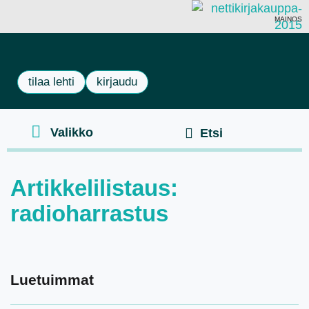
MAINOS
tilaa lehti
kirjaudu
Artikkelilistaus:
radioharrastus
Luetuimmat