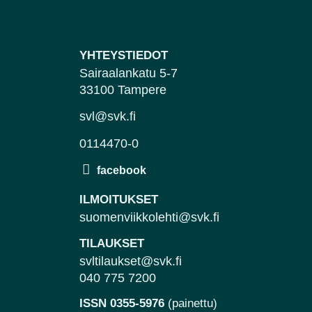
YHTEYSTIEDOT
Sairaalankatu 5-7
33100 Tampere
svl@svk.fi
0114470-0
ILMOITUKSET
suomenviikkolehti@svk.fi
TILAUKSET
svltilaukset@svk.fi
040 775 7200
ISSN 0355-5976
(painettu)