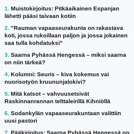
Muistokirjoitus: Pitkäaikainen Espanjan
lähetti pääsi taivaan kotiin
”Rauman vapaaseurakunta on rakastava
koti, jossa rukoillaan paljon ja jossa jokainen
saa tulla kohdatuksi”
Saarna Pyhässä Hengessä – miksi saarna
on niin tärkeä?
Kolumni: Seuris – kiva kokemus vai
nuorisotyön kruununjalokivi?
Mitä katsot – vahvuusetsivät
Raskinnanrannan telttaleirillä Kihniöllä
Sodankylän vapaaseurakuntaan valittiin
uusi pastori
Pääkirjoitus: Saarna Pyhässä Hengessä on