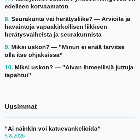
edelleen korvaamaton
Seurakunta vai herätysliike? — Arvioita ja
havaintoja vapaakirkollisen liikkeen
herätysvaiheista ja seurakunnista
Miksi uskon? — ”Minun ei enää tarvitse
olla itse ohjaksissa”
Miksi uskon? — ”Aivan ihmeellisiä juttuja
tapahtui”
Uusimmat
”Ai näinkin voi katuevankelioida”
5.8.2026