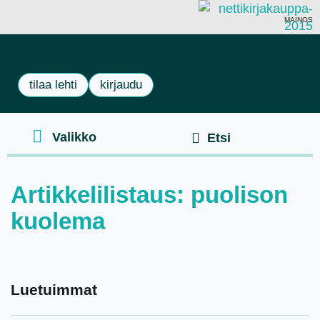
MAINOS
tilaa lehti
kirjaudu
Artikkelilistaus: puolison
kuolema
Luetuimmat