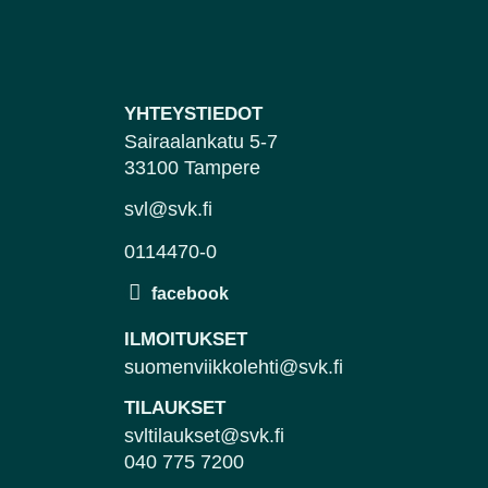
YHTEYSTIEDOT
Sairaalankatu 5-7
33100 Tampere
svl@svk.fi
0114470-0
ILMOITUKSET
suomenviikkolehti@svk.fi
TILAUKSET
svltilaukset@svk.fi
040 775 7200