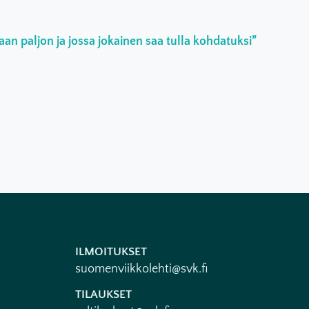
an paljon ja jossa jokainen saa tulla kohdatuksi”
ILMOITUKSET
suomenviikkolehti@svk.fi
TILAUKSET