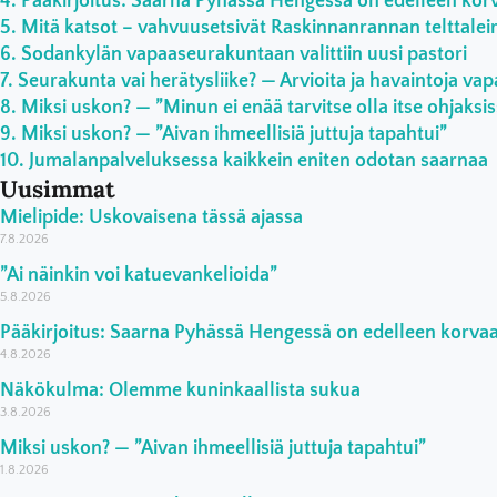
Pääkirjoitus: Saarna Pyhässä Hengessä on edelleen ko
Mitä katsot – vahvuusetsivät Raskinnanrannan telttaleiri
Sodankylän vapaaseurakuntaan valittiin uusi pastori
Seurakunta vai herätysliike? — Arvioita ja havaintoja vap
Miksi uskon? — ”Minun ei enää tarvitse olla itse ohjaksi
Miksi uskon? — ”Aivan ihmeellisiä juttuja tapahtui”
Jumalanpalveluksessa kaikkein eniten odotan saarnaa
Uusimmat
Mielipide: Uskovaisena tässä ajassa
7.8.2026
”Ai näinkin voi katuevankelioida”
5.8.2026
Pääkirjoitus: Saarna Pyhässä Hengessä on edelleen korv
4.8.2026
Näkökulma: Olemme kuninkaallista sukua
3.8.2026
Miksi uskon? — ”Aivan ihmeellisiä juttuja tapahtui”
1.8.2026