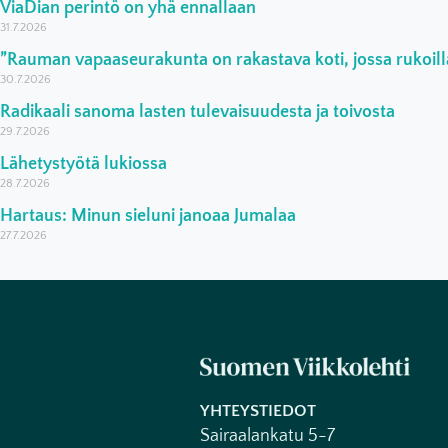
ViaDian perintö on yhä ennallaan
31.7.2026
”Rauman vapaaseurakunta on rakastava koti, jossa rukoilla
30.7.2026
Radikaali sanoma lasten tulevaisuudesta ja toivosta
29.7.2026
Lähetystyötä lukiossa
28.7.2026
Hartaus: Minun sieluni janoaa Jumalaa
27.7.2026
YHTEYSTIEDOT
Sairaalankatu 5-7