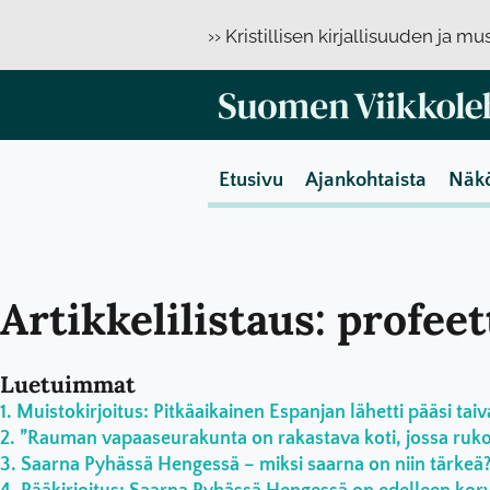
›› Kristillisen kirjallisuuden ja m
Etusivu
Ajankohtaista
Näk
Artikkelilistaus: profee
Luetuimmat
Muistokirjoitus: Pitkäaikainen Espanjan lähetti pääsi taiv
”Rauman vapaaseurakunta on rakastava koti, jossa rukoil
Saarna Pyhässä Hengessä – miksi saarna on niin tärkeä