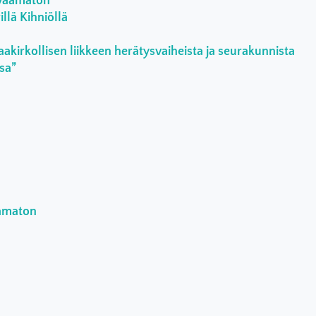
rvaamaton
llä Kihniöllä
aakirkollisen liikkeen herätysvaiheista ja seurakunnista
ssa”
aamaton