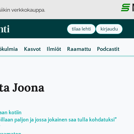
usiikin verkkokauppa.
tilaa lehti
kirjaudu
ökulmia
Kasvot
Ilmiöt
Raamattu
Podcastit
tta Joona
aan kotiin
laan paljon ja jossa jokainen saa tulla kohdatuksi”
?