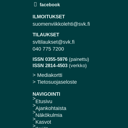
ILMOITUKSET
suomenviikkolehti@svk.fi
TILAUKSET
svltilaukset@svk.fi
040 775 7200
ISSN 0355-5976
(painettu)
ISSN 2814-4503
(verkko)
> Mediakortti
> Tietosuojaseloste
NAVIGOINTI
Etusivu
Ajankohtaista
Näkökulmia
Kasvot