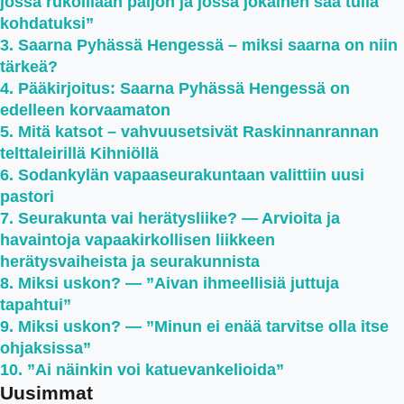
jossa rukoillaan paljon ja jossa jokainen saa tulla
kohdatuksi”
Saarna Pyhässä Hengessä – miksi saarna on niin
tärkeä?
Pääkirjoitus: Saarna Pyhässä Hengessä on
edelleen korvaamaton
Mitä katsot – vahvuusetsivät Raskinnanrannan
telttaleirillä Kihniöllä
Sodankylän vapaaseurakuntaan valittiin uusi
pastori
Seurakunta vai herätysliike? — Arvioita ja
havaintoja vapaakirkollisen liikkeen
herätysvaiheista ja seurakunnista
Miksi uskon? — ”Aivan ihmeellisiä juttuja
tapahtui”
Miksi uskon? — ”Minun ei enää tarvitse olla itse
ohjaksissa”
”Ai näinkin voi katuevankelioida”
Uusimmat