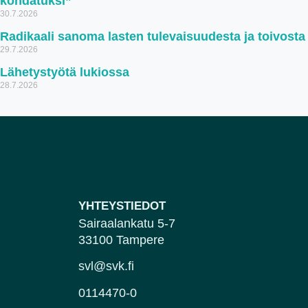
kohdatuksi”
30.7.2026
Radikaali sanoma lasten tulevaisuudesta ja toivosta
29.7.2026
Lähetystyötä lukiossa
28.7.2026
YHTEYSTIEDOT
Sairaalankatu 5-7
33100 Tampere
svl@svk.fi
0114470-0