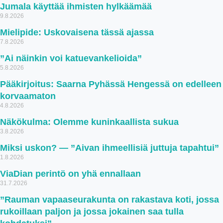
Jumala käyttää ihmisten hylkäämää
9.8.2026
Mielipide: Uskovaisena tässä ajassa
7.8.2026
”Ai näinkin voi katuevankelioida”
5.8.2026
Pääkirjoitus: Saarna Pyhässä Hengessä on edelleen
korvaamaton
4.8.2026
Näkökulma: Olemme kuninkaallista sukua
3.8.2026
Miksi uskon? — ”Aivan ihmeellisiä juttuja tapahtui”
1.8.2026
ViaDian perintö on yhä ennallaan
31.7.2026
”Rauman vapaaseurakunta on rakastava koti, jossa
rukoillaan paljon ja jossa jokainen saa tulla