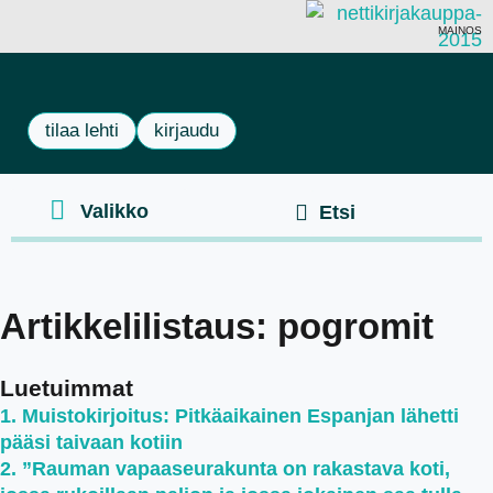
MAINOS
tilaa lehti
kirjaudu
Artikkelilistaus: pogromit
Luetuimmat
Muistokirjoitus: Pitkäaikainen Espanjan lähetti
pääsi taivaan kotiin
”Rauman vapaaseurakunta on rakastava koti,