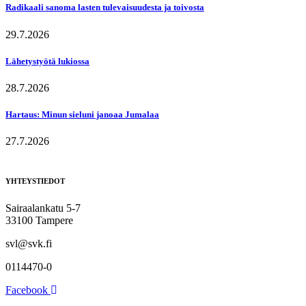
Radikaali sanoma lasten tulevaisuudesta ja toivosta
29.7.2026
Lähetystyötä lukiossa
28.7.2026
Hartaus: Minun sieluni janoaa Jumalaa
27.7.2026
YHTEYSTIEDOT
Sairaalankatu 5-7
33100 Tampere
svl@svk.fi
0114470-0
Facebook