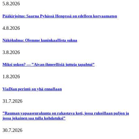
5.8.2026
Pääkirjoitus: Saarna Pyhässä Hengessä on edelleen korvaamaton
4.8.2026
Näkökulma: Olemme kuninkaallista sukua
3.8.2026
Miksi uskon? — ”Aivan ihmeellisiä juttuja tapahtui”
1.8.2026
ViaDian perintö on yhä ennallaan
31.7.2026
”Rauman vapaaseurakunta on rakastava koti, jossa rukoillaan paljon ja
jossa jokainen saa tulla kohdatuksi”
30.7.2026