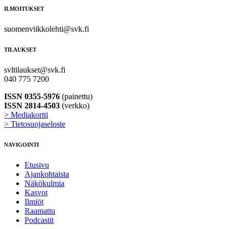
ILMOITUKSET
suomenviikkolehti@svk.fi
TILAUKSET
svltilaukset@svk.fi
040 775 7200
ISSN 0355-5976
(painettu)
ISSN 2814-4503
(verkko)
> Mediakortti
> Tietosuojaseloste
NAVIGOINTI
Etusivu
Ajankohtaista
Näkökulmia
Kasvot
Ilmiöt
Raamattu
Podcastit