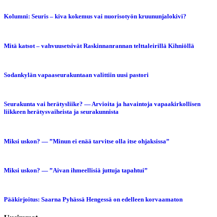
Kolumni: Seuris – kiva kokemus vai nuorisotyön kruununjalokivi?
Mitä katsot – vahvuusetsivät Raskinnanrannan telttaleirillä Kihniöllä
Sodankylän vapaaseurakuntaan valittiin uusi pastori
Seurakunta vai herätysliike? — Arvioita ja havaintoja vapaakirkollisen
liikkeen herätysvaiheista ja seurakunnista
Miksi uskon? — ”Minun ei enää tarvitse olla itse ohjaksissa”
Miksi uskon? — ”Aivan ihmeellisiä juttuja tapahtui”
Pääkirjoitus: Saarna Pyhässä Hengessä on edelleen korvaamaton