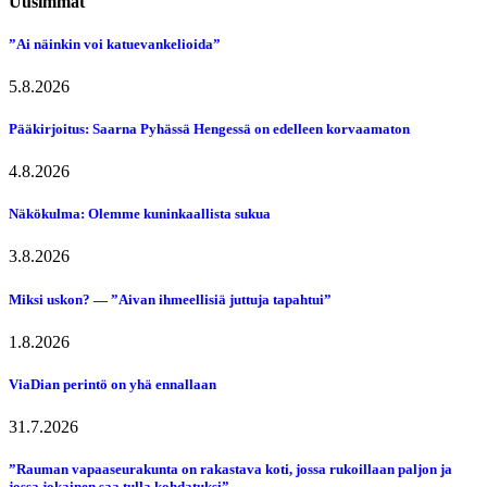
Uusimmat
”Ai näinkin voi katuevankelioida”
5.8.2026
Pääkirjoitus: Saarna Pyhässä Hengessä on edelleen korvaamaton
4.8.2026
Näkökulma: Olemme kuninkaallista sukua
3.8.2026
Miksi uskon? — ”Aivan ihmeellisiä juttuja tapahtui”
1.8.2026
ViaDian perintö on yhä ennallaan
31.7.2026
”Rauman vapaaseurakunta on rakastava koti, jossa rukoillaan paljon ja
jossa jokainen saa tulla kohdatuksi”