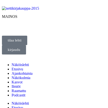
MAINOS
tilaa lehti
kirjaudu
Näköislehti
Etusivu
Ajankohtaista
Näkökulmia
Kasvot
Ilmiöt
Raamattu
Podcastit
Näköislehti
Etusivu