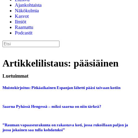
Ajankohtaista
Näkökulmia
Kasvot
Ilmiöt
Raamattu
Podcastit
Artikkelilistaus: pääsiäinen
Luetuimmat
Muistokirjoitus: Pitkäaikainen Espanjan lähetti pääsi taivaan kotiin
Saarna Pyhässä Hengessä – miksi saarna on niin tärkeä?
”Rauman vapaaseurakunta on rakastava koti, jossa rukoillaan paljon ja
jossa jokainen saa tulla kohdatuksi”