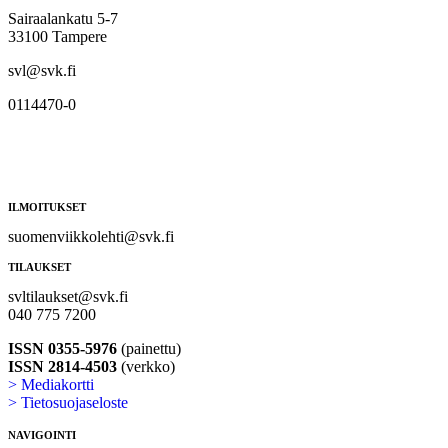
Sairaalankatu 5-7
33100 Tampere
svl@svk.fi
0114470-0
ILMOITUKSET
suomenviikkolehti@svk.fi
TILAUKSET
svltilaukset@svk.fi
040 775 7200
ISSN 0355-5976
(painettu)
ISSN 2814-4503
(verkko)
> Mediakortti
> Tietosuojaseloste
NAVIGOINTI