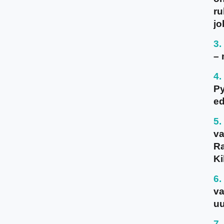
ru
jo
– 
P
ed
va
Ra
Ki
va
uu