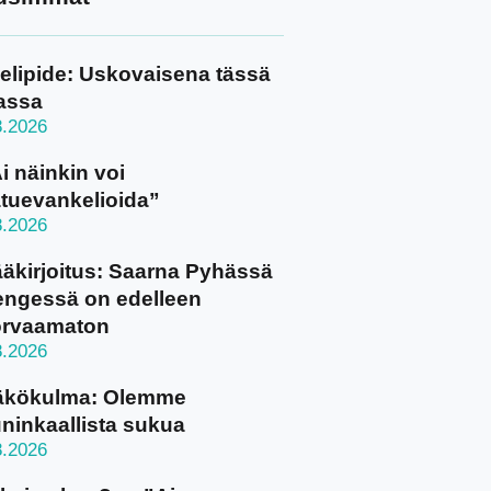
elipide: Uskovaisena tässä
assa
8.2026
i näinkin voi
tuevankelioida”
8.2026
äkirjoitus: Saarna Pyhässä
ngessä on edelleen
orvaamaton
8.2026
äkökulma: Olemme
ninkaallista sukua
8.2026