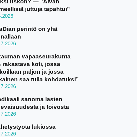
ksi uskon? — ”Aivan
meellisiä juttuja tapahtui”
8.2026
aDian perintö on yhä
nallaan
.7.2026
Rauman vapaaseurakunta
 rakastava koti, jossa
koillaan paljon ja jossa
kainen saa tulla kohdatuksi”
.7.2026
dikaali sanoma lasten
levaisuudesta ja toivosta
.7.2026
hetystyötä lukiossa
.7.2026