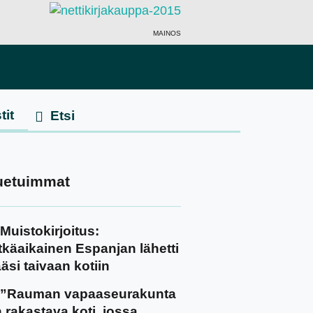
MAINOS
tit
uetuimmat
Muistokirjoitus:
tkäaikainen Espanjan lähetti
äsi taivaan kotiin
”Rauman vapaaseurakunta
 rakastava koti, jossa