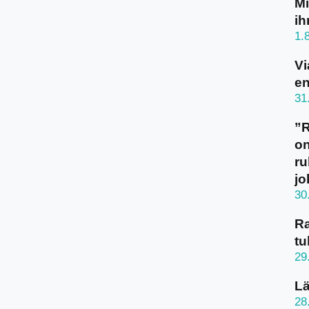
Mi
ih
1.
Vi
en
31
”
on
ru
jo
30
Ra
tu
29
Lä
28