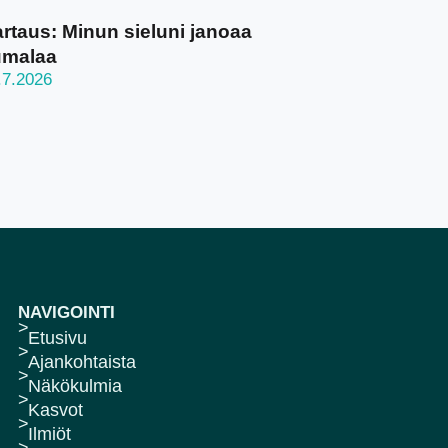
rtaus: Minun sieluni janoaa
umalaa
.7.2026
NAVIGOINTI
Etusivu
Ajankohtaista
Näkökulmia
Kasvot
Ilmiöt