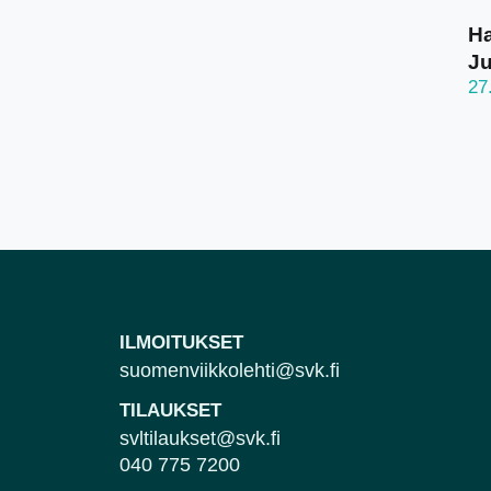
Ha
J
27
ILMOITUKSET
suomenviikkolehti@svk.fi
TILAUKSET
svltilaukset@svk.fi
040 775 7200