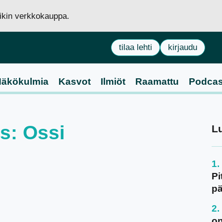
siikin verkkokauppa.
tilaa lehti
kirjaudu
äkökulmia
Kasvot
Ilmiöt
Raamattu
Podcas
us: Ossi
L
Pi
pä
on