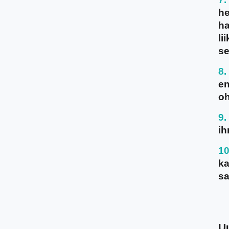
he
ha
li
se
en
oh
ih
ka
sa
U