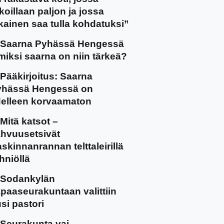
koillaan paljon ja jossa
kainen saa tulla kohdatuksi”
Saarna Pyhässä Hengessä
miksi saarna on niin tärkeä?
Pääkirjoitus: Saarna
yhässä Hengessä on
elleen korvaamaton
Mitä katsot –
hvuusetsivät
skinnanrannan telttaleirillä
hniöllä
Sodankylän
paaseurakuntaan valittiin
si pastori
Seurakunta vai