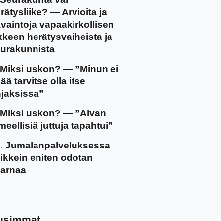
rätysliike? — Arvioita ja
vaintoja vapaakirkollisen
ikkeen herätysvaiheista ja
urakunnista
Miksi uskon? — ”Minun ei
ää tarvitse olla itse
jaksissa”
Miksi uskon? — ”Aivan
meellisiä juttuja tapahtui”
Jumalanpalveluksessa
ikkein eniten odotan
arnaa
usimmat