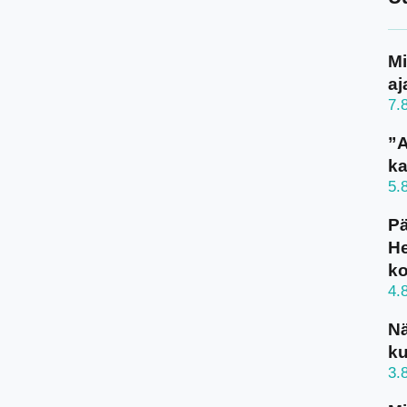
Mi
aj
7.
”A
ka
5.
Pä
He
k
4.
N
ku
3.