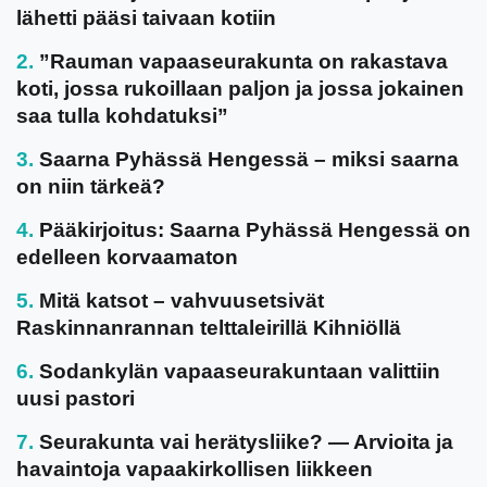
lähetti pääsi taivaan kotiin
”Rauman vapaaseurakunta on rakastava
koti, jossa rukoillaan paljon ja jossa jokainen
saa tulla kohdatuksi”
Saarna Pyhässä Hengessä – miksi saarna
on niin tärkeä?
Pääkirjoitus: Saarna Pyhässä Hengessä on
edelleen korvaamaton
Mitä katsot – vahvuusetsivät
Raskinnanrannan telttaleirillä Kihniöllä
Sodankylän vapaaseurakuntaan valittiin
uusi pastori
Seurakunta vai herätysliike? — Arvioita ja
havaintoja vapaakirkollisen liikkeen