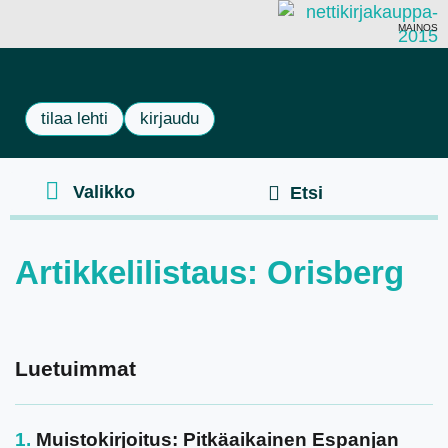
MAINOS
tilaa lehti
kirjaudu
Artikkelilistaus: Orisberg
Luetuimmat
Muistokirjoitus: Pitkäaikainen Espanjan