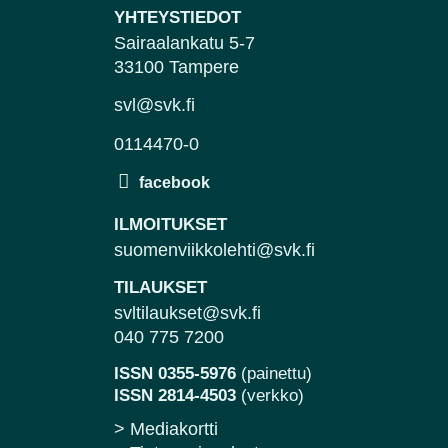
YHTEYSTIEDOT
Sairaalankatu 5-7
33100 Tampere
svl@svk.fi
0114470-0
ILMOITUKSET
suomenviikkolehti@svk.fi
TILAUKSET
svltilaukset@svk.fi
040 775 7200
ISSN 0355-5976
(painettu)
ISSN 2814-4503
(verkko)
> Mediakortti