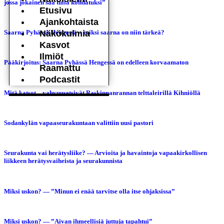
jossa jokainen saa tulla kohdatuksi”
Etusivu
Ajankohtaista
Saarna Pyhässä Hengessä – miksi saarna on niin tärkeä?
Näkökulmia
Kasvot
Ilmiöt
Pääkirjoitus: Saarna Pyhässä Hengessä on edelleen korvaamaton
Raamattu
Podcastit
Mitä katsot – vahvuusetsivät Raskinnanrannan telttaleirillä Kihniöllä
Sodankylän vapaaseurakuntaan valittiin uusi pastori
Seurakunta vai herätysliike? — Arvioita ja havaintoja vapaakirkollisen
liikkeen herätysvaiheista ja seurakunnista
Miksi uskon? — ”Minun ei enää tarvitse olla itse ohjaksissa”
Miksi uskon? — ”Aivan ihmeellisiä juttuja tapahtui”