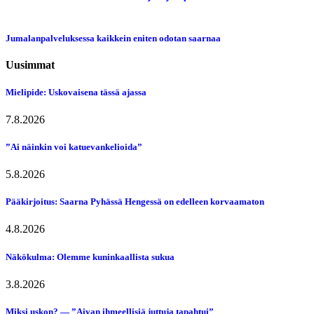
Jumalanpalveluksessa kaikkein eniten odotan saarnaa
Uusimmat
Mielipide: Uskovaisena tässä ajassa
7.8.2026
”Ai näinkin voi katuevankelioida”
5.8.2026
Pääkirjoitus: Saarna Pyhässä Hengessä on edelleen korvaamaton
4.8.2026
Näkökulma: Olemme kuninkaallista sukua
3.8.2026
Miksi uskon? — ”Aivan ihmeellisiä juttuja tapahtui”