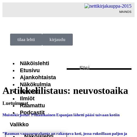
MAINOS
tilaa lehti
kirjaudu
Näköislehti
Etusivu
Ajankohtaista
Näkökulmia
Artikkelilistaus: neuvostoaika
Kasvot
Ilmiöt
Luetuimmat
Raamattu
Podcastit
Muistokirjoitus: Pitkäaikainen Espanjan lähetti pääsi taivaan kotiin
”Rauman vapaaseurakunta on rakastava koti, jossa rukoillaan paljon ja
Näköislehti