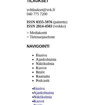
TILAUKSET
svltilaukset@svk.fi
040 775 7200
ISSN 0355-5976
(painettu)
ISSN 2814-4503
(verkko)
> Mediakortti
> Tietosuojaseloste
NAVIGOINTI
Etusivu
Ajankohtaista
Näkökulmia
Kasvot
Ilmiöt
Raamattu
Podcastit
Etusivu
Ajankohtaista
Näkökulmia
Kasvot