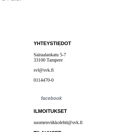
YHTEYSTIEDOT
Sairaalankatu 5-7
33100 Tampere
svl@svk.fi
0114470-0
ILMOITUKSET
suomenviikkolehti@svk.fi