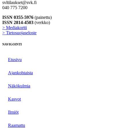
svltilaukset@svk.fi
040 775 7200
ISSN 0355-5976
(painettu)
ISSN 2814-4503
(verkko)
> Mediakortti
> Tietosuojaseloste
NAVIGOINTI
Etusivu
Ajankohtaista
Näkökulmia
Kasvot
Ilmiöt
Raamattu