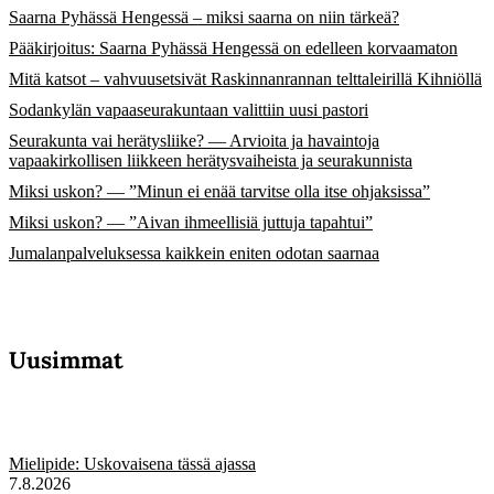
Saarna Pyhässä Hengessä – miksi saarna on niin tärkeä?
Pääkirjoitus: Saarna Pyhässä Hengessä on edelleen korvaamaton
Mitä katsot – vahvuusetsivät Raskinnanrannan telttaleirillä Kihniöllä
Sodankylän vapaaseurakuntaan valittiin uusi pastori
Seurakunta vai herätysliike? — Arvioita ja havaintoja
vapaakirkollisen liikkeen herätysvaiheista ja seurakunnista
Miksi uskon? — ”Minun ei enää tarvitse olla itse ohjaksissa”
Miksi uskon? — ”Aivan ihmeellisiä juttuja tapahtui”
Jumalanpalveluksessa kaikkein eniten odotan saarnaa
Uusimmat
Mielipide: Uskovaisena tässä ajassa
7.8.2026