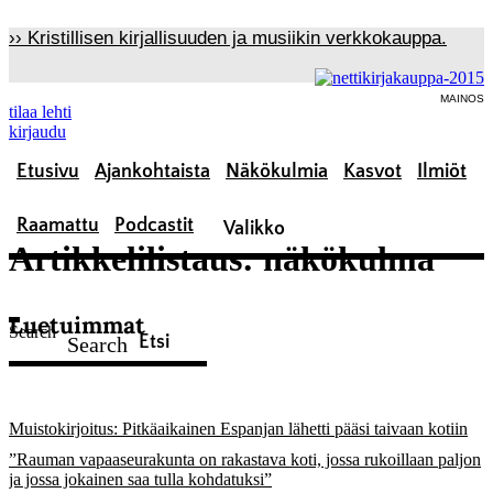
Mene
›› Kristillisen kirjallisuuden ja musiikin verkkokauppa.
sisältöön
MAINOS
tilaa lehti
kirjaudu
Etusivu
Ajankohtaista
Näkökulmia
Kasvot
Ilmiöt
Raamattu
Podcastit
Artikkelilistaus: näkökulma
Luetuimmat
Search
Search
Muistokirjoitus: Pitkäaikainen Espanjan lähetti pääsi taivaan kotiin
”Rauman vapaaseurakunta on rakastava koti, jossa rukoillaan paljon
ja jossa jokainen saa tulla kohdatuksi”