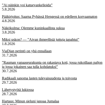
”Ai näinkin voi katuevankelioida”
5.8.2026
Pääkirjoitus: Saarna Pyhässä Hengessä on edelleen korvaamaton
4.8.2026
Näkökulma: Olemme kuninkaallista sukua
3.8.2026
Miksi uskon? — ”Aivan ihmeellisiä juttuja tapahtui”
1.8.2026
ViaDian perintö on yhä ennallaan
31.7.2026
”Rauman vapaaseurakunta on rakastava koti, jossa rukoillaan paljon
ja jossa jokainen saa tulla kohdatuksi”
30.7.2026
Radikaali sanoma lasten tulevaisuudesta ja toivosta
29.7.2026
Lähetystyötä lukiossa
28.7.2026
Hartaus: Minun sieluni janoaa Jumalaa