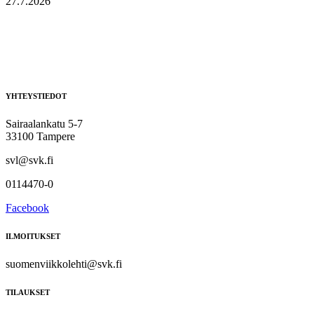
27.7.2026
YHTEYSTIEDOT
Sairaalankatu 5-7
33100 Tampere
svl@svk.fi
0114470-0
Facebook
ILMOITUKSET
suomenviikkolehti@svk.fi
TILAUKSET