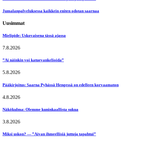
Jumalanpalveluksessa kaikkein eniten odotan saarnaa
Uusimmat
Mielipide: Uskovaisena tässä ajassa
7.8.2026
”Ai näinkin voi katuevankelioida”
5.8.2026
Pääkirjoitus: Saarna Pyhässä Hengessä on edelleen korvaamaton
4.8.2026
Näkökulma: Olemme kuninkaallista sukua
3.8.2026
Miksi uskon? — ”Aivan ihmeellisiä juttuja tapahtui”