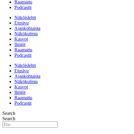
Raamattu
Podcastit
Näköislehti
Etusivu
Ajankohtaista
Näkökulmia
Kasvot
Ilmiöt
Raamattu
Podcastit
Näköislehti
Etusivu
Ajankohtaista
Näkökulmia
Kasvot
Ilmiöt
Raamattu
Podcastit
Search
Search