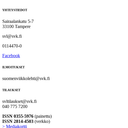
YHTEYSTIEDOT
Sairaalankatu 5-7
33100 Tampere
svl@svk.fi
0114470-0
Facebook
ILMOITUKSET
suomenviikkolehti@svk.fi
TILAUKSET
svltilaukset@svk.fi
040 775 7200
ISSN 0355-5976
(painettu)
ISSN 2814-4503
(verkko)
> Mediakortti