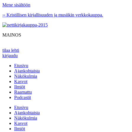
Mene sisältöön
›› Kristillisen kirjallisuuden ja musiikin verkkokauppa.
MAINOS
tilaa lehti
kirjaudu
Etusivu
Ajankohtaista
Näkökulmia
Kasvot
Ilmiöt
Raamattu
Podcastit
Etusivu
Ajankohtaista
Näkökulmia
Kasvot
Ilmiöt