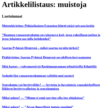
Artikkelilistaus: muistoja
Luetuimmat
Muistokirjoitus: Pitkäaikainen Espanjan lähetti pääsi taivaan kotiin
”Rauman vapaaseurakunta on rakastava koti, jossa rukoillaan paljon ja
jossa jokainen saa tulla kohdatuksi”
Saarna Pyhässä Hengessä – miksi saarna on niin tärkeä?
Pääkirjoitus: Saarna Pyhässä Hengessä on edelleen korvaamaton
Mitä katsot – vahvuusetsivät Raskinnanrannan telttaleirillä Kihniöllä
Sodankylän vapaaseurakuntaan valittiin uusi pastori
Seurakunta vai herätysliike? — Arvioita ja havaintoja vapaakirkollisen
liikkeen herätysvaiheista ja seurakunnista
Miksi uskon? — ”Minun ei enää tarvitse olla itse ohjaksissa”
Miksi uskon? — ”Aivan ihmeellisiä juttuja tapahtui”