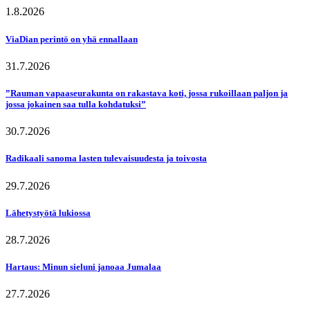
1.8.2026
ViaDian perintö on yhä ennallaan
31.7.2026
”Rauman vapaaseurakunta on rakastava koti, jossa rukoillaan paljon ja
jossa jokainen saa tulla kohdatuksi”
30.7.2026
Radikaali sanoma lasten tulevaisuudesta ja toivosta
29.7.2026
Lähetystyötä lukiossa
28.7.2026
Hartaus: Minun sieluni janoaa Jumalaa
27.7.2026