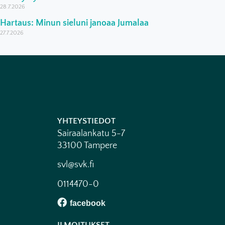
28.7.2026
Hartaus: Minun sieluni janoaa Jumalaa
27.7.2026
YHTEYSTIEDOT
Sairaalankatu 5-7
33100 Tampere
svl@svk.fi
0114470-0