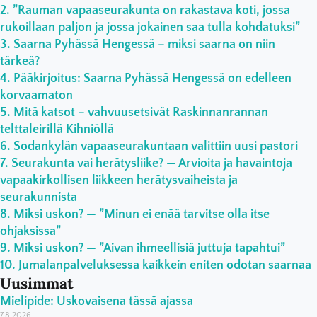
”Rauman vapaaseurakunta on rakastava koti, jossa
rukoillaan paljon ja jossa jokainen saa tulla kohdatuksi”
Saarna Pyhässä Hengessä – miksi saarna on niin
tärkeä?
Pääkirjoitus: Saarna Pyhässä Hengessä on edelleen
korvaamaton
Mitä katsot – vahvuusetsivät Raskinnanrannan
telttaleirillä Kihniöllä
Sodankylän vapaaseurakuntaan valittiin uusi pastori
Seurakunta vai herätysliike? — Arvioita ja havaintoja
vapaakirkollisen liikkeen herätysvaiheista ja
seurakunnista
Miksi uskon? — ”Minun ei enää tarvitse olla itse
ohjaksissa”
Miksi uskon? — ”Aivan ihmeellisiä juttuja tapahtui”
Jumalanpalveluksessa kaikkein eniten odotan saarnaa
Uusimmat
Mielipide: Uskovaisena tässä ajassa
7.8.2026