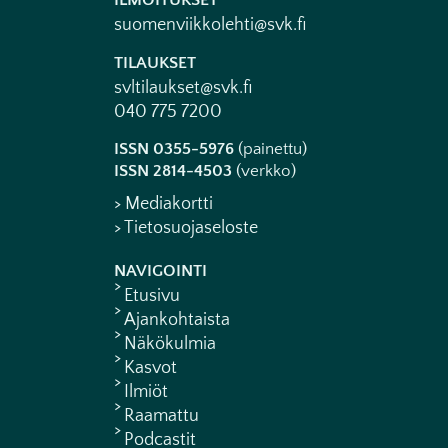
ILMOITUKSET
suomenviikkolehti@svk.fi
TILAUKSET
svltilaukset@svk.fi
040 775 7200
ISSN 0355-5976
(painettu)
ISSN 2814-4503
(verkko)
> Mediakortti
> Tietosuojaseloste
NAVIGOINTI
Etusivu
Ajankohtaista
Näkökulmia
Kasvot
Ilmiöt
Raamattu
Podcastit