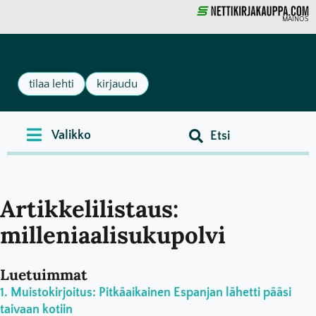
MAINOS
tilaa lehti
kirjaudu
Artikkelilistaus:
milleniaalisukupolvi
Luetuimmat
Muistokirjoitus: Pitkäaikainen Espanjan lähetti pääsi
taivaan kotiin