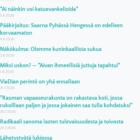
”Ai näinkin voi katuevankelioida”
5.8.2026
Pääkirjoitus: Saarna Pyhässä Hengessä on edelleen
korvaamaton
4.8.2026
Näkökulma: Olemme kuninkaallista sukua
3.8.2026
Miksi uskon? — ”Aivan ihmeellisiä juttuja tapahtui”
1.8.2026
ViaDian perintö on yhä ennallaan
31.7.2026
”Rauman vapaaseurakunta on rakastava koti, jossa
rukoillaan paljon ja jossa jokainen saa tulla kohdatuksi”
30.7.2026
Radikaali sanoma lasten tulevaisuudesta ja toivosta
29.7.2026
Lähetystyötä lukiossa