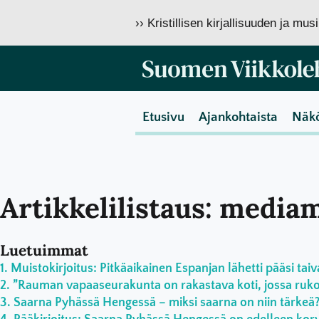
›› Kristillisen kirjallisuuden ja mu
Etusivu
Ajankohtaista
Näk
Artikkelilistaus: media
Luetuimmat
Muistokirjoitus: Pitkäaikainen Espanjan lähetti pääsi taiv
”Rauman vapaaseurakunta on rakastava koti, jossa rukoil
Saarna Pyhässä Hengessä – miksi saarna on niin tärkeä