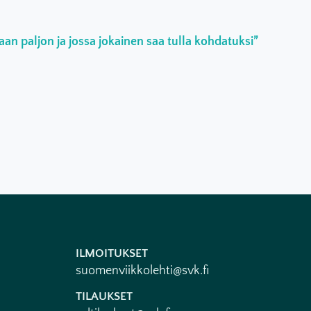
an paljon ja jossa jokainen saa tulla kohdatuksi”
ILMOITUKSET
suomenviikkolehti@svk.fi
TILAUKSET