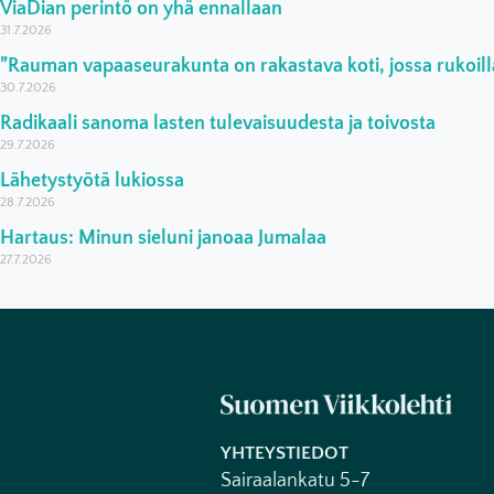
ViaDian perintö on yhä ennallaan
31.7.2026
”Rauman vapaaseurakunta on rakastava koti, jossa rukoilla
30.7.2026
Radikaali sanoma lasten tulevaisuudesta ja toivosta
29.7.2026
Lähetystyötä lukiossa
28.7.2026
Hartaus: Minun sieluni janoaa Jumalaa
27.7.2026
YHTEYSTIEDOT
Sairaalankatu 5-7