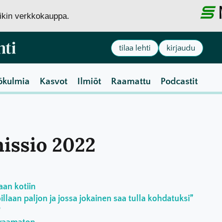
siikin verkkokauppa.
tilaa lehti
kirjaudu
ökulmia
Kasvot
Ilmiöt
Raamattu
Podcastit
missio 2022
aan kotiin
laan paljon ja jossa jokainen saa tulla kohdatuksi”
?