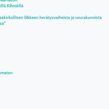
rvaamaton
llä Kihniöllä
aakirkollisen liikkeen herätysvaiheista ja seurakunnista
ssa”
aamaton