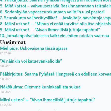
Pääkirjoitus: Saarna Pyhässä Hengessä on edelleen ko
Mitä katsot – vahvuusetsivät Raskinnanrannan telttaleiri
Sodankylän vapaaseurakuntaan valittiin uusi pastori
Seurakunta vai herätysliike? — Arvioita ja havaintoja vap
Miksi uskon? — ”Minun ei enää tarvitse olla itse ohjaksi
Miksi uskon? — ”Aivan ihmeellisiä juttuja tapahtui”
Jumalanpalveluksessa kaikkein eniten odotan saarnaa
Uusimmat
Mielipide: Uskovaisena tässä ajassa
7.8.2026
”Ai näinkin voi katuevankelioida”
5.8.2026
Pääkirjoitus: Saarna Pyhässä Hengessä on edelleen korv
4.8.2026
Näkökulma: Olemme kuninkaallista sukua
3.8.2026
Miksi uskon? — ”Aivan ihmeellisiä juttuja tapahtui”
1.8.2026