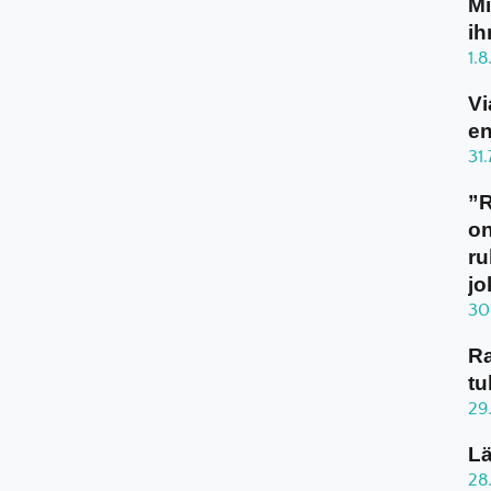
Mi
ih
1.
Vi
en
31
”
on
ru
jo
30
Ra
tu
29
Lä
28