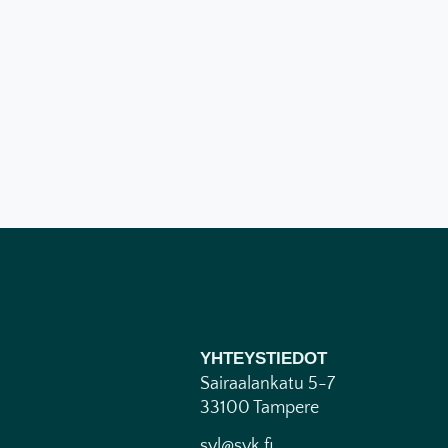
YHTEYSTIEDOT
Sairaalankatu 5-7
33100 Tampere
svl@svk.fi