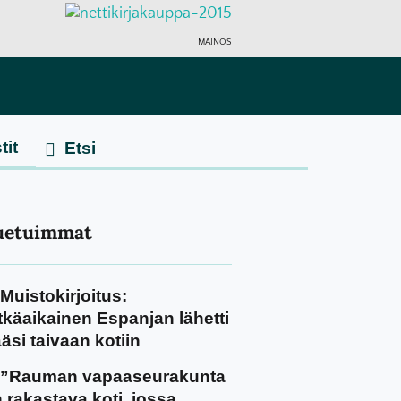
MAINOS
tit
uetuimmat
Muistokirjoitus:
tkäaikainen Espanjan lähetti
äsi taivaan kotiin
”Rauman vapaaseurakunta
 rakastava koti, jossa