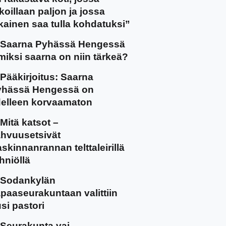
koillaan paljon ja jossa
kainen saa tulla kohdatuksi”
Saarna Pyhässä Hengessä
miksi saarna on niin tärkeä?
Pääkirjoitus: Saarna
yhässä Hengessä on
elleen korvaamaton
Mitä katsot –
hvuusetsivät
skinnanrannan telttaleirillä
hniöllä
Sodankylän
paaseurakuntaan valittiin
si pastori
Seurakunta vai