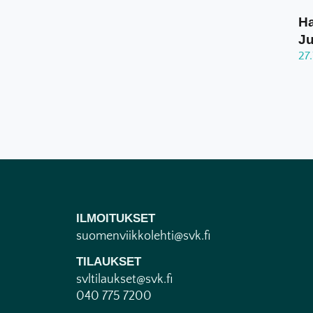
Ha
J
27
ILMOITUKSET
suomenviikkolehti@svk.fi
TILAUKSET
svltilaukset@svk.fi
040 775 7200