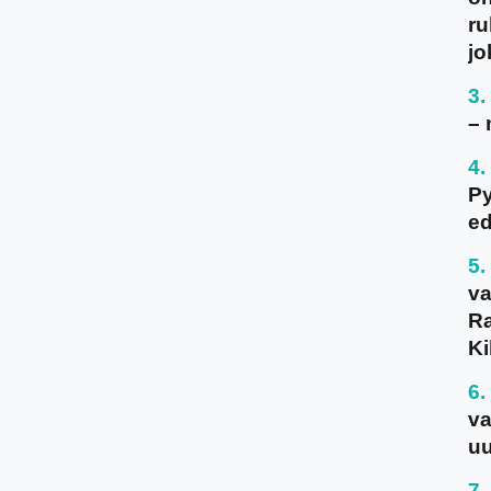
ru
jo
– 
P
ed
va
Ra
Ki
va
uu