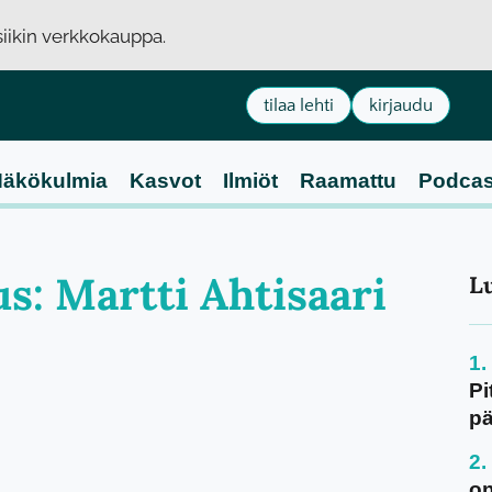
usiikin verkkokauppa.
tilaa lehti
kirjaudu
äkökulmia
Kasvot
Ilmiöt
Raamattu
Podcas
us: Martti Ahtisaari
L
Pi
pä
on