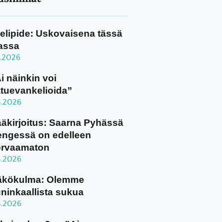
elipide: Uskovaisena tässä
assa
8.2026
i näinkin voi
tuevankelioida”
8.2026
äkirjoitus: Saarna Pyhässä
ngessä on edelleen
orvaamaton
8.2026
äkökulma: Olemme
ninkaallista sukua
8.2026