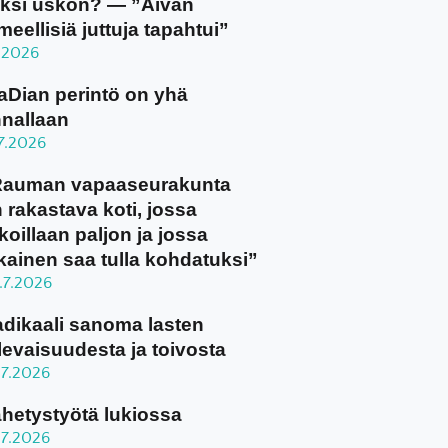
ksi uskon? — ”Aivan
meellisiä juttuja tapahtui”
8.2026
aDian perintö on yhä
nallaan
.7.2026
Rauman vapaaseurakunta
 rakastava koti, jossa
koillaan paljon ja jossa
kainen saa tulla kohdatuksi”
.7.2026
dikaali sanoma lasten
levaisuudesta ja toivosta
.7.2026
hetystyötä lukiossa
.7.2026