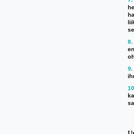
he
ha
li
se
en
oh
ih
ka
sa
U