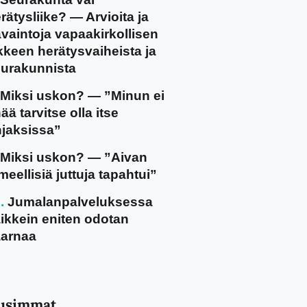
rätysliike? — Arvioita ja
vaintoja vapaakirkollisen
ikkeen herätysvaiheista ja
urakunnista
Miksi uskon? — ”Minun ei
ää tarvitse olla itse
jaksissa”
Miksi uskon? — ”Aivan
meellisiä juttuja tapahtui”
Jumalanpalveluksessa
ikkein eniten odotan
arnaa
usimmat