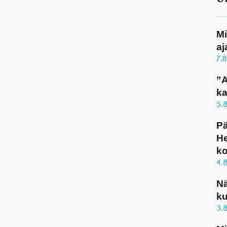
Mi
aj
7.
”A
ka
5.
Pä
He
k
4.
N
ku
3.