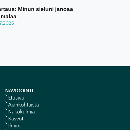
rtaus: Minun sieluni janoaa
umalaa
.7.2026
NAVIGOINTI
Etusivu
Ajankohtaista
Näkökulmia
Kasvot
Ilmiöt