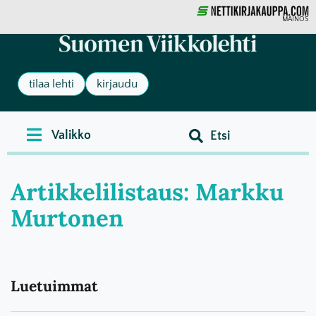
MAINOS
tilaa lehti
kirjaudu
Artikkelilistaus: Markku
Murtonen
Luetuimmat