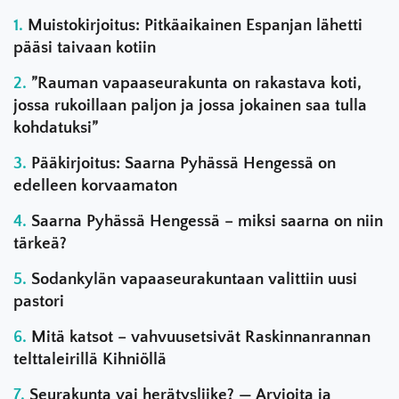
Muistokirjoitus: Pitkäaikainen Espanjan lähetti
pääsi taivaan kotiin
”Rauman vapaaseurakunta on rakastava koti,
jossa rukoillaan paljon ja jossa jokainen saa tulla
kohdatuksi”
Pääkirjoitus: Saarna Pyhässä Hengessä on
edelleen korvaamaton
Saarna Pyhässä Hengessä – miksi saarna on niin
tärkeä?
Sodankylän vapaaseurakuntaan valittiin uusi
pastori
Mitä katsot – vahvuusetsivät Raskinnanrannan
telttaleirillä Kihniöllä
Seurakunta vai herätysliike? — Arvioita ja