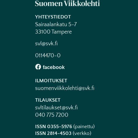
YHTEYSTIEDOT
Sairaalankatu 5-7
33100 Tampere
svl@svk.fi
0114470-0
ILMOITUKSET
suomenviikkolehti@svk.fi
TILAUKSET
svltilaukset@svk.fi
040 775 7200
ISSN 0355-5976
(painettu)
ISSN 2814-4503
(verkko)