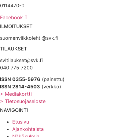
0114470-0
Facebook
ILMOITUKSET
suomenviikkolehti@svk.fi
TILAUKSET
svltilaukset@svk.fi
040 775 7200
ISSN 0355-5976
(painettu)
ISSN 2814-4503
(verkko)
> Mediakortti
> Tietosuojaseloste
NAVIGOINTI
Etusivu
Ajankohtaista
Näkökulmia