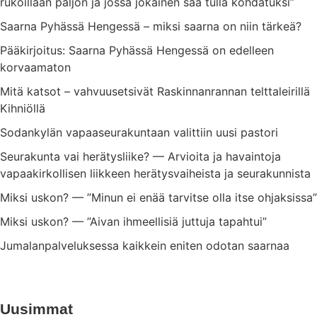
rukoillaan paljon ja jossa jokainen saa tulla kohdatuksi”
Saarna Pyhässä Hengessä – miksi saarna on niin tärkeä?
Pääkirjoitus: Saarna Pyhässä Hengessä on edelleen
korvaamaton
Mitä katsot – vahvuusetsivät Raskinnanrannan telttaleirillä
Kihniöllä
Sodankylän vapaaseurakuntaan valittiin uusi pastori
Seurakunta vai herätysliike? — Arvioita ja havaintoja
vapaakirkollisen liikkeen herätysvaiheista ja seurakunnista
Miksi uskon? — ”Minun ei enää tarvitse olla itse ohjaksissa”
Miksi uskon? — ”Aivan ihmeellisiä juttuja tapahtui”
Jumalanpalveluksessa kaikkein eniten odotan saarnaa
Uusimmat