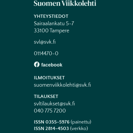
YHTEYSTIEDOT
Sairaalankatu 5-7
33100 Tampere
svl@svk.fi
0114470-0
ILMOITUKSET
suomenviikkolehti@svk.fi
TILAUKSET
svltilaukset@svk.fi
040 775 7200
ISSN 0355-5976
(painettu)
ISSN 2814-4503
(verkko)