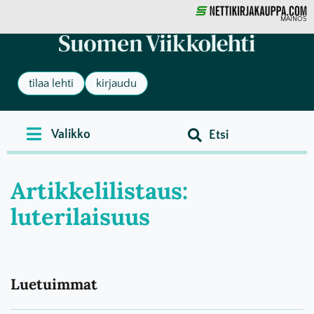
MAINOS
tilaa lehti
kirjaudu
Artikkelilistaus:
luterilaisuus
Luetuimmat