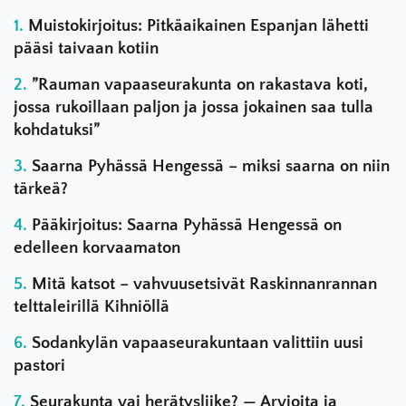
Muistokirjoitus: Pitkäaikainen Espanjan lähetti
pääsi taivaan kotiin
”Rauman vapaaseurakunta on rakastava koti,
jossa rukoillaan paljon ja jossa jokainen saa tulla
kohdatuksi”
Saarna Pyhässä Hengessä – miksi saarna on niin
tärkeä?
Pääkirjoitus: Saarna Pyhässä Hengessä on
edelleen korvaamaton
Mitä katsot – vahvuusetsivät Raskinnanrannan
telttaleirillä Kihniöllä
Sodankylän vapaaseurakuntaan valittiin uusi
pastori
Seurakunta vai herätysliike? — Arvioita ja