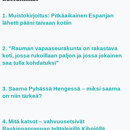
Muistokirjoitus: Pitkäaikainen Espanjan
lähetti pääsi taivaan kotiin
”Rauman vapaaseurakunta on rakastava
koti, jossa rukoillaan paljon ja jossa jokainen
saa tulla kohdatuksi”
Saarna Pyhässä Hengessä – miksi saarna
on niin tärkeä?
Mitä katsot – vahvuusetsivät
Raskinnanrannan telttaleirillä Kihniöllä