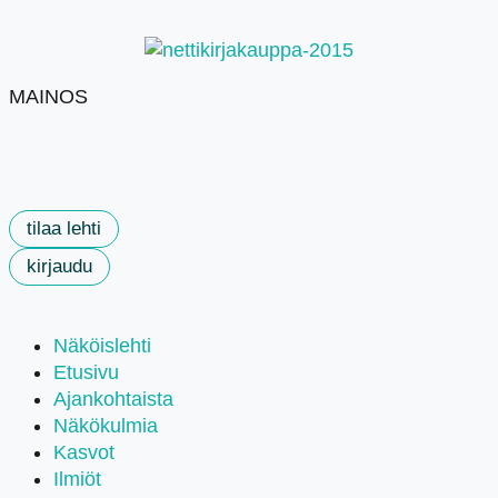
MAINOS
tilaa lehti
kirjaudu
Näköislehti
Etusivu
Ajankohtaista
Näkökulmia
Kasvot
Ilmiöt