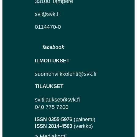
33100 Tampere
svl@svk.fi
0114470-0
ILMOITUKSET
suomenviikkolehti@svk.fi
TILAUKSET
svltilaukset@svk.fi
040 775 7200
ISSN 0355-5976
(painettu)
ISSN 2814-4503
(verkko)
> Mediakortti