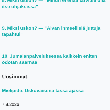
Miksi uskon? — ”Minun ei enää tarvitse olla
itse ohjaksissa”
Miksi uskon? — ”Aivan ihmeellisiä juttuja
tapahtui”
Jumalanpalveluksessa kaikkein eniten
odotan saarnaa
Uusimmat
Mielipide: Uskovaisena tässä ajassa
7.8.2026