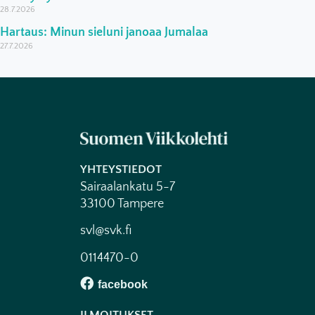
28.7.2026
Hartaus: Minun sieluni janoaa Jumalaa
27.7.2026
YHTEYSTIEDOT
Sairaalankatu 5-7
33100 Tampere
svl@svk.fi
0114470-0