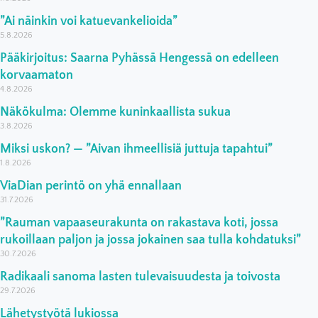
”Ai näinkin voi katuevankelioida”
5.8.2026
Pääkirjoitus: Saarna Pyhässä Hengessä on edelleen
korvaamaton
4.8.2026
Näkökulma: Olemme kuninkaallista sukua
3.8.2026
Miksi uskon? — ”Aivan ihmeellisiä juttuja tapahtui”
1.8.2026
ViaDian perintö on yhä ennallaan
31.7.2026
”Rauman vapaaseurakunta on rakastava koti, jossa
rukoillaan paljon ja jossa jokainen saa tulla kohdatuksi”
30.7.2026
Radikaali sanoma lasten tulevaisuudesta ja toivosta
29.7.2026
Lähetystyötä lukiossa