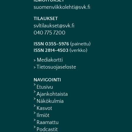
ILMOITUKSET
suomenviikkolehti@svk.fi
TILAUKSET
svltilaukset@svk.fi
040 775 7200
ISSN 0355-5976
(painettu)
ISSN 2814-4503
(verkko)
> Mediakortti
> Tietosuojaseloste
NAVIGOINTI
Etusivu
Ajankohtaista
Näkökulmia
Kasvot
Ilmiöt
Raamattu
Podcastit