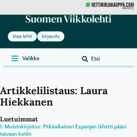
MAINOS
tilaa lehti
kirjaudu
Artikkelilistaus: Laura
Hiekkanen
Luetuimmat
Muistokirjoitus: Pitkäaikainen Espanjan lähetti pääsi
taivaan kotiin