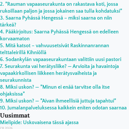
”Rauman vapaaseurakunta on rakastava koti, jossa
rukoillaan paljon ja jossa jokainen saa tulla kohdatuksi”
Saarna Pyhässä Hengessä – miksi saarna on niin
tärkeä?
Pääkirjoitus: Saarna Pyhässä Hengessä on edelleen
korvaamaton
Mitä katsot – vahvuusetsivät Raskinnanrannan
telttaleirillä Kihniöllä
Sodankylän vapaaseurakuntaan valittiin uusi pastori
Seurakunta vai herätysliike? — Arvioita ja havaintoja
vapaakirkollisen liikkeen herätysvaiheista ja
seurakunnista
Miksi uskon? — ”Minun ei enää tarvitse olla itse
ohjaksissa”
Miksi uskon? — ”Aivan ihmeellisiä juttuja tapahtui”
Jumalanpalveluksessa kaikkein eniten odotan saarnaa
Uusimmat
Mielipide: Uskovaisena tässä ajassa
7.8.2026