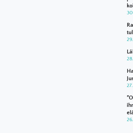
ko
30
Ra
tu
29
Lä
28
Ha
Ju
27
”O
ih
el
26