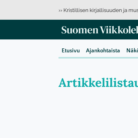
›› Kristillisen kirjallisuuden ja m
Etusivu
Ajankohtaista
Näk
Artikkelilista