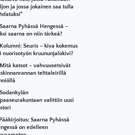
ljon ja jossa jokainen saa tulla
hdatuksi”
Saarna Pyhässä Hengessä –
ksi saarna on niin tärkeä?
Kolumni: Seuris – kiva kokemus
i nuorisotyön kruununjalokivi?
Mitä katsot – vahvuusetsivät
skinnanrannan telttaleirillä
hniöllä
Sodankylän
paaseurakuntaan valittiin uusi
stori
Pääkirjoitus: Saarna Pyhässä
ngessä on edelleen
rvaamaton