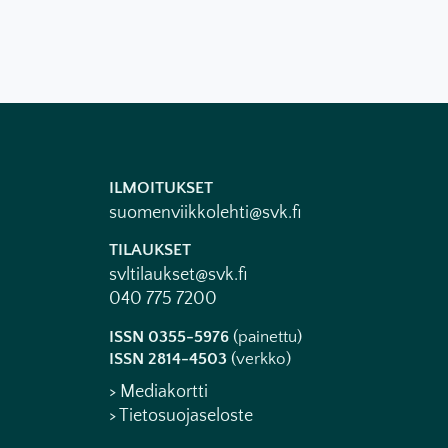
ILMOITUKSET
suomenviikkolehti@svk.fi
TILAUKSET
svltilaukset@svk.fi
040 775 7200
ISSN 0355-5976
(painettu)
ISSN 2814-4503
(verkko)
> Mediakortti
> Tietosuojaseloste