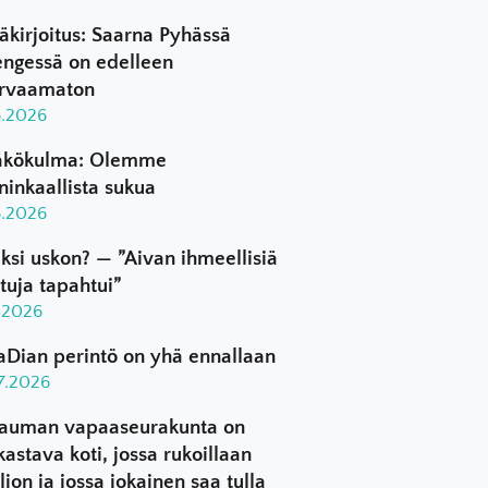
äkirjoitus: Saarna Pyhässä
ngessä on edelleen
rvaamaton
8.2026
kökulma: Olemme
ninkaallista sukua
8.2026
ksi uskon? — ”Aivan ihmeellisiä
ttuja tapahtui”
8.2026
aDian perintö on yhä ennallaan
.7.2026
auman vapaaseurakunta on
kastava koti, jossa rukoillaan
ljon ja jossa jokainen saa tulla