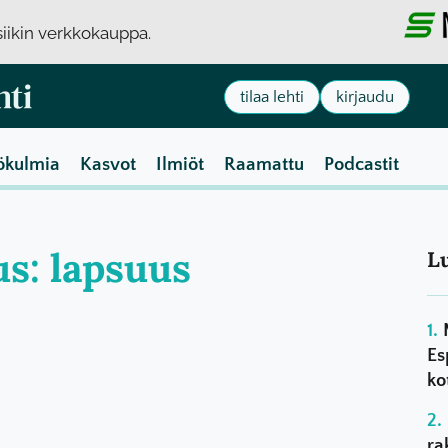
usiikin verkkokauppa.
tilaa lehti
kirjaudu
ökulmia
Kasvot
Ilmiöt
Raamattu
Podcastit
us: lapsuus
L
Es
ko
ra