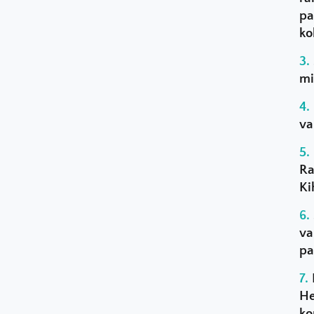
pa
ko
mi
va
Ra
Ki
va
pa
He
ko