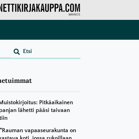
MAINOS
uetuimmat
Muistokirjoitus: Pitkäaikainen
panjan lähetti pääsi taivaan
tiin
”Rauman vapaaseurakunta on
kastava koti, jossa rukoillaan