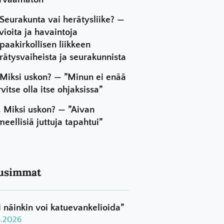
Seurakunta vai herätysliike? —
vioita ja havaintoja
paakirkollisen liikkeen
rätysvaiheista ja seurakunnista
Miksi uskon? — ”Minun ei enää
rvitse olla itse ohjaksissa”
Miksi uskon? — ”Aivan
meellisiä juttuja tapahtui”
usimmat
i näinkin voi katuevankelioida”
8.2026