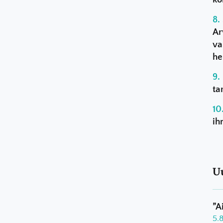
Ar
va
he
ta
ih
U
”A
5.