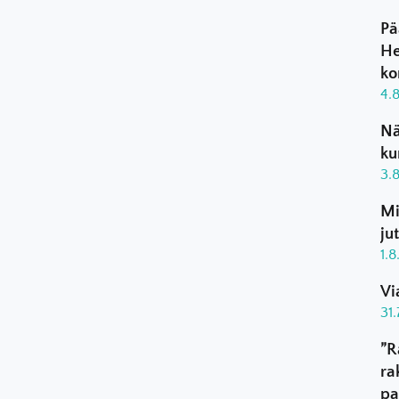
Pä
He
ko
4.
Nä
ku
3.
Mi
ju
1.
Vi
31
”R
ra
pa