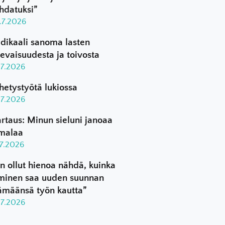
hdatuksi”
.7.2026
dikaali sanoma lasten
levaisuudesta ja toivosta
.7.2026
hetystyötä lukiossa
.7.2026
rtaus: Minun sieluni janoaa
malaa
.7.2026
n ollut hienoa nähdä, kuinka
minen saa uuden suunnan
ämäänsä työn kautta”
.7.2026