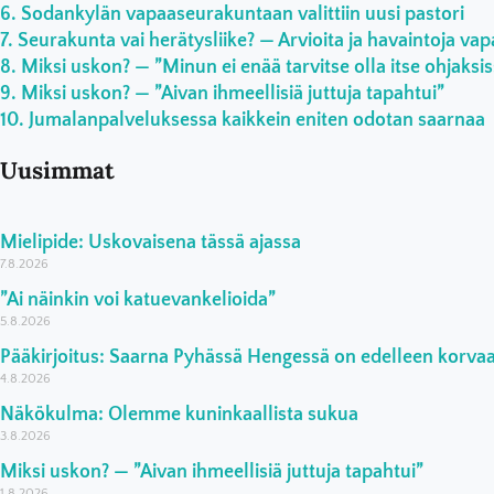
Sodankylän vapaaseurakuntaan valittiin uusi pastori
Seurakunta vai herätysliike? — Arvioita ja havaintoja vap
Miksi uskon? — ”Minun ei enää tarvitse olla itse ohjaksi
Miksi uskon? — ”Aivan ihmeellisiä juttuja tapahtui”
Jumalanpalveluksessa kaikkein eniten odotan saarnaa
Uusimmat
Mielipide: Uskovaisena tässä ajassa
7.8.2026
”Ai näinkin voi katuevankelioida”
5.8.2026
Pääkirjoitus: Saarna Pyhässä Hengessä on edelleen korv
4.8.2026
Näkökulma: Olemme kuninkaallista sukua
3.8.2026
Miksi uskon? — ”Aivan ihmeellisiä juttuja tapahtui”
1.8.2026