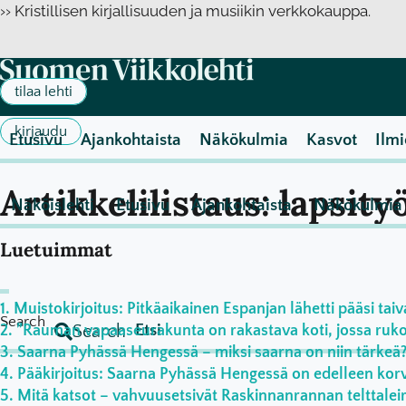
Mene
›› Kristillisen kirjallisuuden ja musiikin verkkokauppa.
sisältöön
tilaa lehti
kirjaudu
Etusivu
Ajankohtaista
Näkökulmia
Kasvot
Ilmi
Artikkelilistaus: lapsit
Näköislehti
Etusivu
Ajankohtaista
Näkökulmia
Luetuimmat
Muistokirjoitus: Pitkäaikainen Espanjan lähetti pääsi taiv
Search
”Rauman vapaaseurakunta on rakastava koti, jossa rukoil
Search
Saarna Pyhässä Hengessä – miksi saarna on niin tärkeä
Pääkirjoitus: Saarna Pyhässä Hengessä on edelleen ko
Mitä katsot – vahvuusetsivät Raskinnanrannan telttaleiri