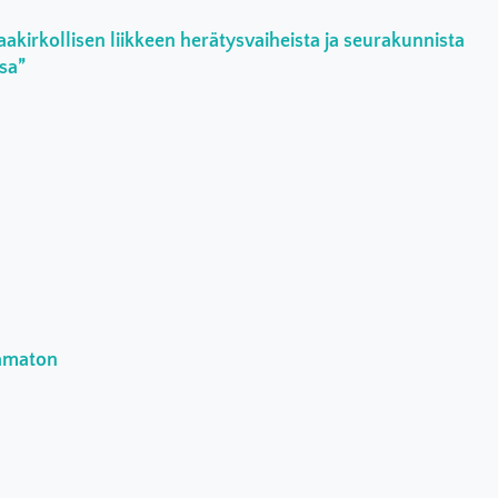
aakirkollisen liikkeen herätysvaiheista ja seurakunnista
ssa”
aamaton