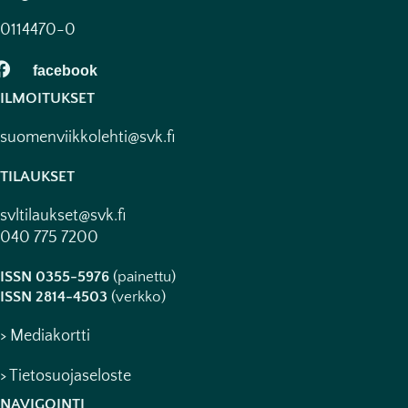
0114470-0
ILMOITUKSET
suomenviikkolehti@svk.fi
TILAUKSET
svltilaukset@svk.fi
040 775 7200
ISSN 0355-5976
(painettu)
ISSN 2814-4503
(verkko)
> Mediakortti
> Tietosuojaseloste
NAVIGOINTI