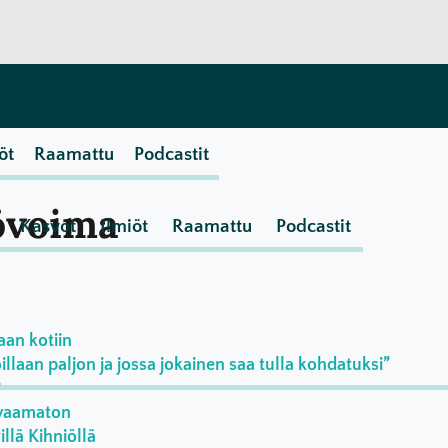
öt
Raamattu
Podcastit
yövoima
Kasvot
Ilmiöt
Raamattu
Podcastit
aan kotiin
laan paljon ja jossa jokainen saa tulla kohdatuksi”
?
rvaamaton
llä Kihniöllä