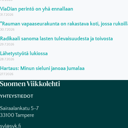
ViaDian perintö on yhä ennallaan
31.7.2026
”Rauman vapaaseurakunta on rakastava koti, jossa rukoilla
30.7.2026
Radikaali sanoma lasten tulevaisuudesta ja toivosta
29.7.2026
Lähetystyötä lukiossa
28.7.2026
Hartaus: Minun sieluni janoaa Jumalaa
27.7.2026
YHTEYSTIEDOT
Sairaalankatu 5-7
33100 Tampere
svl@svk.fi