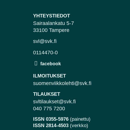
YHTEYSTIEDOT
Sairaalankatu 5-7
33100 Tampere
svl@svk.fi
0114470-0
ILMOITUKSET
suomenviikkolehti@svk.fi
TILAUKSET
svltilaukset@svk.fi
040 775 7200
ISSN 0355-5976
(painettu)
ISSN 2814-4503
(verkko)