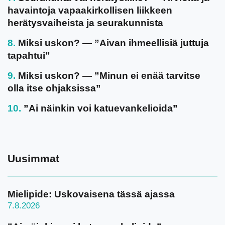
havaintoja vapaakirkollisen liikkeen
herätysvaiheista ja seurakunnista
Miksi uskon? — ”Aivan ihmeellisiä juttuja
tapahtui”
Miksi uskon? — ”Minun ei enää tarvitse
olla itse ohjaksissa”
”Ai näinkin voi katuevankelioida”
Uusimmat
Mielipide: Uskovaisena tässä ajassa
7.8.2026