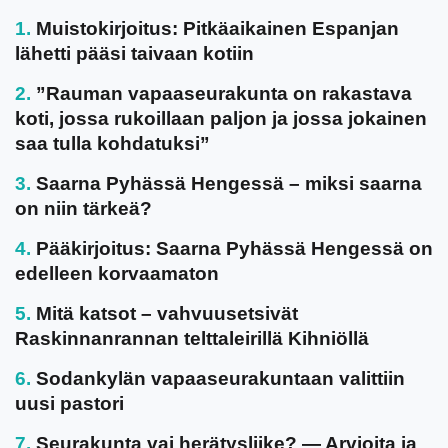
Muistokirjoitus: Pitkäaikainen Espanjan
lähetti pääsi taivaan kotiin
”Rauman vapaaseurakunta on rakastava
koti, jossa rukoillaan paljon ja jossa jokainen
saa tulla kohdatuksi”
Saarna Pyhässä Hengessä – miksi saarna
on niin tärkeä?
Pääkirjoitus: Saarna Pyhässä Hengessä on
edelleen korvaamaton
Mitä katsot – vahvuusetsivät
Raskinnanrannan telttaleirillä Kihniöllä
Sodankylän vapaaseurakuntaan valittiin
uusi pastori
Seurakunta vai herätysliike? — Arvioita ja