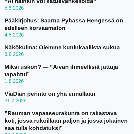
”Ai näinkin voi katuevankelioida”
5.8.2026
Pääkirjoitus: Saarna Pyhässä Hengessä on
edelleen korvaamaton
4.8.2026
Näkökulma: Olemme kuninkaallista sukua
3.8.2026
Miksi uskon? — ”Aivan ihmeellisiä juttuja
tapahtui”
1.8.2026
ViaDian perintö on yhä ennallaan
31.7.2026
”Rauman vapaaseurakunta on rakastava
koti, jossa rukoillaan paljon ja jossa jokainen
saa tulla kohdatuksi”