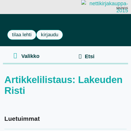
MAINOS
tilaa lehti
kirjaudu
Artikkelilistaus: Lakeuden
Risti
Luetuimmat