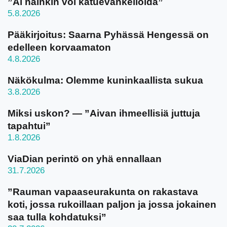
”Ai näinkin voi katuevankelioida”
5.8.2026
Pääkirjoitus: Saarna Pyhässä Hengessä on
edelleen korvaamaton
4.8.2026
Näkökulma: Olemme kuninkaallista sukua
3.8.2026
Miksi uskon? — ”Aivan ihmeellisiä juttuja
tapahtui”
1.8.2026
ViaDian perintö on yhä ennallaan
31.7.2026
”Rauman vapaaseurakunta on rakastava
koti, jossa rukoillaan paljon ja jossa jokainen
saa tulla kohdatuksi”