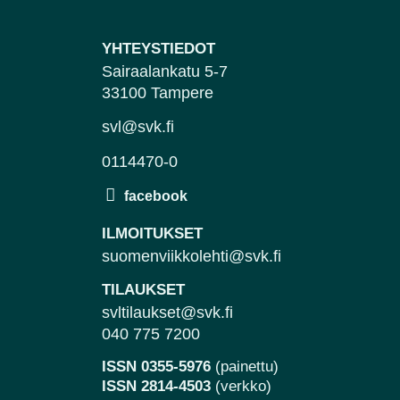
YHTEYSTIEDOT
Sairaalankatu 5-7
33100 Tampere
svl@svk.fi
0114470-0
ILMOITUKSET
suomenviikkolehti@svk.fi
TILAUKSET
svltilaukset@svk.fi
040 775 7200
ISSN 0355-5976
(painettu)
ISSN 2814-4503
(verkko)