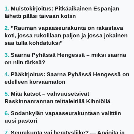
Muistokirjoitus: Pitkäaikainen Espanjan
lähetti pääsi taivaan kotiin
”Rauman vapaaseurakunta on rakastava
koti, jossa rukoillaan paljon ja jossa jokainen
saa tulla kohdatuksi”
Saarna Pyhässä Hengessä – miksi saarna
on niin tärkeä?
Pääkirjoitus: Saarna Pyhässä Hengessä on
edelleen korvaamaton
Mitä katsot – vahvuusetsivät
Raskinnanrannan telttaleirillä Kihniöllä
Sodankylän vapaaseurakuntaan valittiin
uusi pastori
Seurakunta vai herätysliike? — Arvioita ja