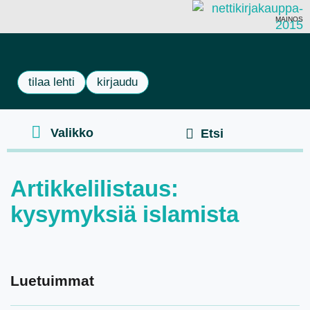
MAINOS
tilaa lehti
kirjaudu
Artikkelilistaus:
kysymyksiä islamista
Luetuimmat