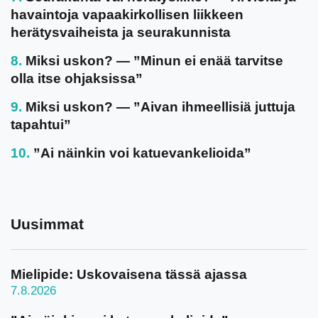
havaintoja vapaakirkollisen liikkeen
herätysvaiheista ja seurakunnista
Miksi uskon? — ”Minun ei enää tarvitse
olla itse ohjaksissa”
Miksi uskon? — ”Aivan ihmeellisiä juttuja
tapahtui”
”Ai näinkin voi katuevankelioida”
Uusimmat
Mielipide: Uskovaisena tässä ajassa
7.8.2026