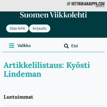
MAINOS
tilaa lehti
kirjaudu
Artikkelilistaus: Kyösti
Lindeman
Luetuimmat