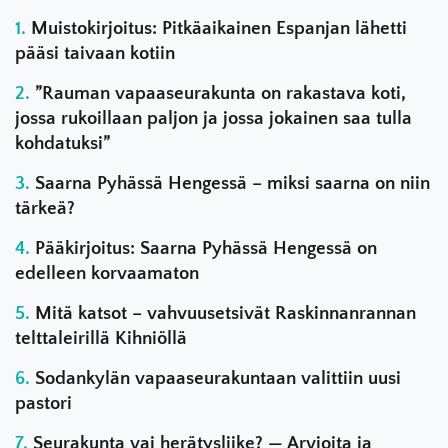
Muistokirjoitus: Pitkäaikainen Espanjan lähetti
pääsi taivaan kotiin
”Rauman vapaaseurakunta on rakastava koti,
jossa rukoillaan paljon ja jossa jokainen saa tulla
kohdatuksi”
Saarna Pyhässä Hengessä – miksi saarna on niin
tärkeä?
Pääkirjoitus: Saarna Pyhässä Hengessä on
edelleen korvaamaton
Mitä katsot – vahvuusetsivät Raskinnanrannan
telttaleirillä Kihniöllä
Sodankylän vapaaseurakuntaan valittiin uusi
pastori
Seurakunta vai herätysliike? — Arvioita ja