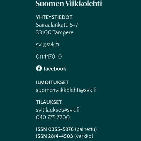
YHTEYSTIEDOT
Sairaalankatu 5-7
33100 Tampere
svl@svk.fi
0114470-0
ILMOITUKSET
suomenviikkolehti@svk.fi
TILAUKSET
svltilaukset@svk.fi
040 775 7200
ISSN 0355-5976
(painettu)
ISSN 2814-4503
(verkko)