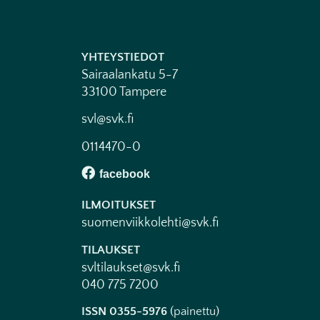
YHTEYSTIEDOT
Sairaalankatu 5-7
33100 Tampere
svl@svk.fi
0114470-0
ILMOITUKSET
suomenviikkolehti@svk.fi
TILAUKSET
svltilaukset@svk.fi
040 775 7200
ISSN 0355-5976
(painettu)