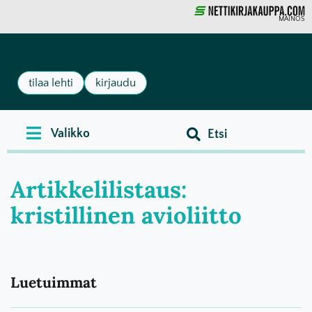
MAINOS
tilaa lehti
kirjaudu
Artikkelilistaus:
kristillinen avioliitto
Luetuimmat