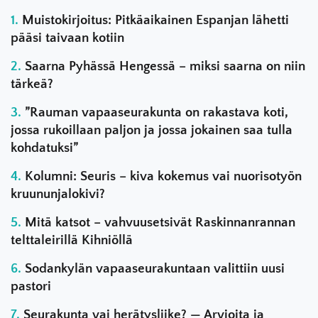
Muistokirjoitus: Pitkäaikainen Espanjan lähetti
pääsi taivaan kotiin
Saarna Pyhässä Hengessä – miksi saarna on niin
tärkeä?
”Rauman vapaaseurakunta on rakastava koti,
jossa rukoillaan paljon ja jossa jokainen saa tulla
kohdatuksi”
Kolumni: Seuris – kiva kokemus vai nuorisotyön
kruununjalokivi?
Mitä katsot – vahvuusetsivät Raskinnanrannan
telttaleirillä Kihniöllä
Sodankylän vapaaseurakuntaan valittiin uusi
pastori
Seurakunta vai herätysliike? — Arvioita ja