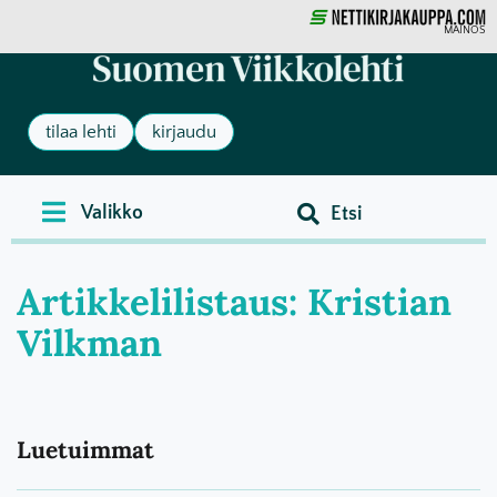
MAINOS
tilaa lehti
kirjaudu
Artikkelilistaus: Kristian
Vilkman
Luetuimmat