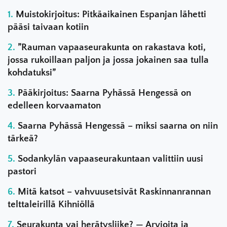
Muistokirjoitus: Pitkäaikainen Espanjan lähetti
pääsi taivaan kotiin
”Rauman vapaaseurakunta on rakastava koti,
jossa rukoillaan paljon ja jossa jokainen saa tulla
kohdatuksi”
Pääkirjoitus: Saarna Pyhässä Hengessä on
edelleen korvaamaton
Saarna Pyhässä Hengessä – miksi saarna on niin
tärkeä?
Sodankylän vapaaseurakuntaan valittiin uusi
pastori
Mitä katsot – vahvuusetsivät Raskinnanrannan
telttaleirillä Kihniöllä
Seurakunta vai herätysliike? — Arvioita ja