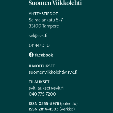
YHTEYSTIEDOT
Sairaalankatu 5-7
33100 Tampere
svl@svk.fi
0114470-0
ILMOITUKSET
suomenviikkolehti@svk.fi
TILAUKSET
svltilaukset@svk.fi
040 775 7200
ISSN 0355-5976
(painettu)
ISSN 2814-4503
(verkko)