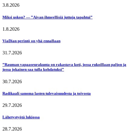
3.8.2026
Miksi uskon? — ”Aivan ihmeellisiä juttuja tapahtui”
1.8.2026
ViaDian perintö on yhä ennallaan
31.7.2026
”Rauman vapaaseurakunta on rakastava koti, jossa rukoillaan paljon ja
jossa jokainen saa tulla kohdatuksi”
30.7.2026
Radikaali sanoma lasten tulevaisuudesta ja toivosta
29.7.2026
Lähetystyötä lukiossa
28.7.2026