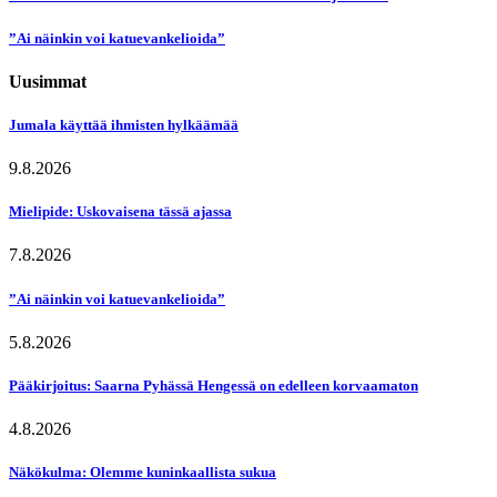
”Ai näinkin voi katuevankelioida”
Uusimmat
Jumala käyttää ihmisten hylkäämää
9.8.2026
Mielipide: Uskovaisena tässä ajassa
7.8.2026
”Ai näinkin voi katuevankelioida”
5.8.2026
Pääkirjoitus: Saarna Pyhässä Hengessä on edelleen korvaamaton
4.8.2026
Näkökulma: Olemme kuninkaallista sukua