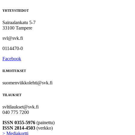
YHTEYSTIEDOT
Sairaalankatu 5-7
33100 Tampere
svl@svk.fi
0114470-0
Facebook
ILMOITUKSET
suomenviikkolehti@svk.fi
TILAUKSET
svltilaukset@svk.fi
040 775 7200
ISSN 0355-5976
(painettu)
ISSN 2814-4503
(verkko)
> Mediakortti