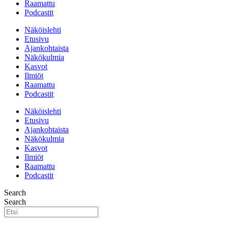
Raamattu
Podcastit
Näköislehti
Etusivu
Ajankohtaista
Näkökulmia
Kasvot
Ilmiöt
Raamattu
Podcastit
Näköislehti
Etusivu
Ajankohtaista
Näkökulmia
Kasvot
Ilmiöt
Raamattu
Podcastit
Search
Search