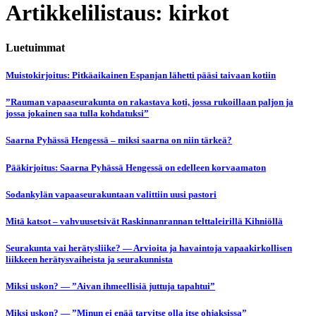
Artikkelilistaus: kirkot
Luetuimmat
Muistokirjoitus: Pitkäaikainen Espanjan lähetti pääsi taivaan kotiin
”Rauman vapaaseurakunta on rakastava koti, jossa rukoillaan paljon ja
jossa jokainen saa tulla kohdatuksi”
Saarna Pyhässä Hengessä – miksi saarna on niin tärkeä?
Pääkirjoitus: Saarna Pyhässä Hengessä on edelleen korvaamaton
Sodankylän vapaaseurakuntaan valittiin uusi pastori
Mitä katsot – vahvuusetsivät Raskinnanrannan telttaleirillä Kihniöllä
Seurakunta vai herätysliike? — Arvioita ja havaintoja vapaakirkollisen
liikkeen herätysvaiheista ja seurakunnista
Miksi uskon? — ”Aivan ihmeellisiä juttuja tapahtui”
Miksi uskon? — ”Minun ei enää tarvitse olla itse ohjaksissa”