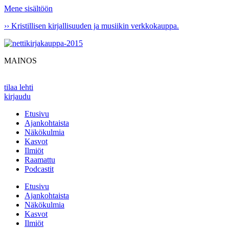
Mene sisältöön
›› Kristillisen kirjallisuuden ja musiikin verkkokauppa.
MAINOS
tilaa lehti
kirjaudu
Etusivu
Ajankohtaista
Näkökulmia
Kasvot
Ilmiöt
Raamattu
Podcastit
Etusivu
Ajankohtaista
Näkökulmia
Kasvot
Ilmiöt