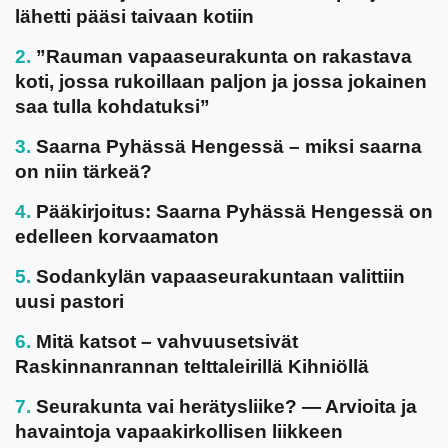
lähetti pääsi taivaan kotiin
”Rauman vapaaseurakunta on rakastava
koti, jossa rukoillaan paljon ja jossa jokainen
saa tulla kohdatuksi”
Saarna Pyhässä Hengessä – miksi saarna
on niin tärkeä?
Pääkirjoitus: Saarna Pyhässä Hengessä on
edelleen korvaamaton
Sodankylän vapaaseurakuntaan valittiin
uusi pastori
Mitä katsot – vahvuusetsivät
Raskinnanrannan telttaleirillä Kihniöllä
Seurakunta vai herätysliike? — Arvioita ja
havaintoja vapaakirkollisen liikkeen