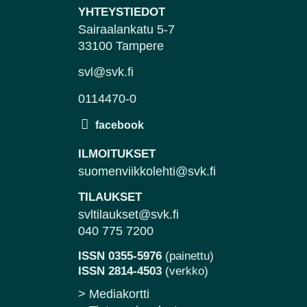
YHTEYSTIEDOT
Sairaalankatu 5-7
33100 Tampere
svl@svk.fi
0114470-0
ILMOITUKSET
suomenviikkolehti@svk.fi
TILAUKSET
svltilaukset@svk.fi
040 775 7200
ISSN 0355-5976
(painettu)
ISSN 2814-4503
(verkko)
> Mediakortti