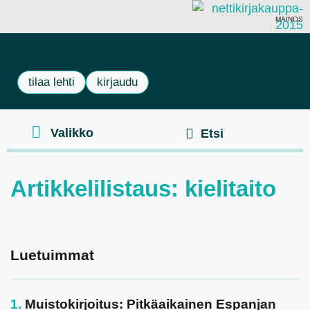
MAINOS
tilaa lehti
kirjaudu
Artikkelilistaus: kielitaito
Luetuimmat
Muistokirjoitus: Pitkäaikainen Espanjan